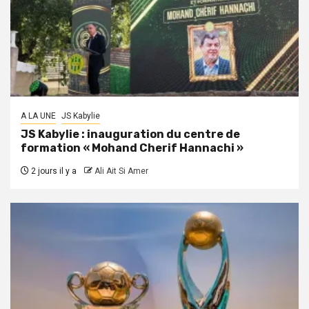
A LA UNE
JS Kabylie
JS Kabylie : inauguration du centre de
formation « Mohand Cherif Hannachi »
2 jours il y a
Ali Ait Si Amer