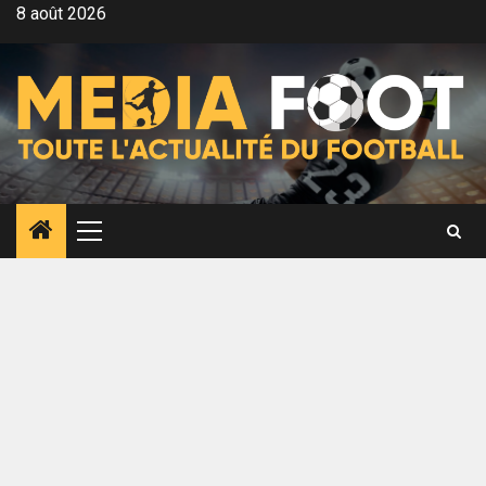
Aller
8 août 2026
au
contenu
Menu
principal