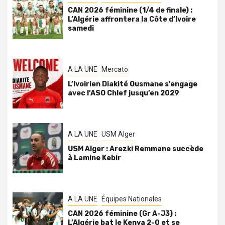
CAN 2026 féminine (1/4 de finale) :
L’Algérie affrontera la Côte d’Ivoire
samedi
A LA UNE
Mercato
L’Ivoirien Diakité Ousmane s’engage
avec l’ASO Chlef jusqu’en 2029
A LA UNE
USM Alger
USM Alger : Arezki Remmane succède
à Lamine Kebir
A LA UNE
Équipes Nationales
CAN 2026 féminine (Gr A-J3) :
L’Algérie bat le Kenya 2-0 et se