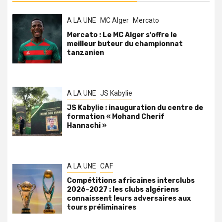
A LA UNE
MC Alger
Mercato
Mercato : Le MC Alger s’offre le
meilleur buteur du championnat
tanzanien
A LA UNE
JS Kabylie
JS Kabylie : inauguration du centre de
formation « Mohand Cherif
Hannachi »
A LA UNE
CAF
Compétitions africaines interclubs
2026-2027 : les clubs algériens
connaissent leurs adversaires aux
tours préliminaires