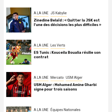
A LA UNE
JS Kabylie
Zinedine Belaïd : « Quitter la JSK est
l’une des décisions les plus difficiles »
A LA UNE
Les Verts
ES Tunis : Kouceila Boualia résilie son
contrat
A LA UNE
Mercato
USM Alger
USM Alger : Mohamed Amine Gharbi
signe pour trois saisons
A LA UNE
Équipes Nationales