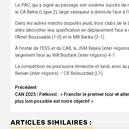
Le PAC, qui a signé au passage son sixième succès de r
le CA Batna (Ligue 2), large vainqueur à domicile face à l
Dans les autres matchs disputés jeudi, trois clubs de l
allés décrocher leur qualification en déplacement face à d
l’Amel Boussaâda (1-0) et le MB Barika (2-1).
À l’instar de l’ESS et du CAB, la JSM Béjaïa (inter-région
largement face au WA Boufarik (inter-régions) 4-1.
La compétition se poursuivra dimanche et lundi, avec a
Benian (inter-régions) – CR Belouizdad (L1).
Navigation
Précédent
CAN 2025 | Petković : « Franchir le premier tour et aller
d’article
plus loin possible est notre objectif »
ARTICLES SIMILAIRES :