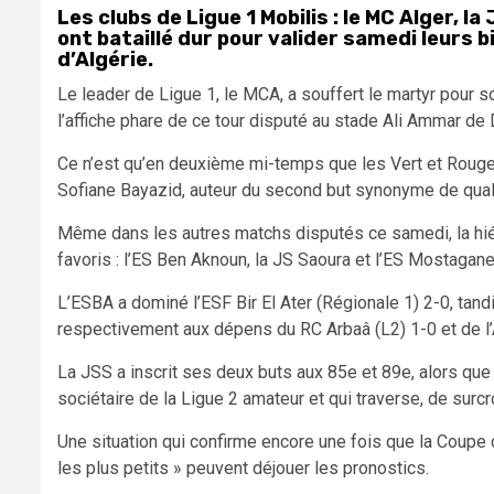
Les clubs de Ligue 1 Mobilis : le MC Alger, 
ont bataillé dur pour valider samedi leurs b
d’Algérie.
Le leader de Ligue 1, le MCA, a souffert le martyr pour so
l’affiche phare de ce tour disputé au stade Ali Ammar de
Ce n’est qu’en deuxième mi-temps que les Vert et Rouge o
Sofiane Bayazid, auteur du second but synonyme de quali
Même dans les autres matchs disputés ce samedi, la hiéra
favoris : l’ES Ben Aknoun, la JS Saoura et l’ES Mostagan
L’ESBA a dominé l’ESF Bir El Ater (Régionale 1) 2-0, ta
respectivement aux dépens du RC Arbaâ (L2) 1-0 et de l’
La JSS a inscrit ses deux buts aux 85e et 89e, alors que
sociétaire de la Ligue 2 amateur et qui traverse, de surcr
Une situation qui confirme encore une fois que la Coupe 
les plus petits » peuvent déjouer les pronostics.