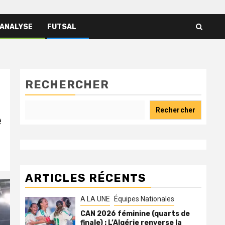
 ANALYSE
FUTSAL
RECHERCHER
Rechercher
e
ARTICLES RÉCENTS
A LA UNE
Équipes Nationales
CAN 2026 féminine (quarts de
finale) : L’Algérie renverse la