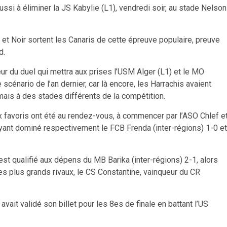
ussi à éliminer la JS Kabylie (L1), vendredi soir, au stade Nelson
t Noir sortent les Canaris de cette épreuve populaire, preuve
d.
eur du duel qui mettra aux prises l’USM Alger (L1) et le MO
scénario de l’an dernier, car là encore, les Harrachis avaient
ais à des stades différents de la compétition.
x favoris ont été au rendez-vous, à commencer par l’ASO Chlef e
ayant dominé respectivement le FCB Frenda (inter-régions) 1-0 et
’est qualifié aux dépens du MB Barika (inter-régions) 2-1, alors
ses plus grands rivaux, le CS Constantine, vainqueur du CR
vait validé son billet pour les 8es de finale en battant l’US