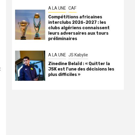
A LA UNE
CAF
Compétitions africaines
interclubs 2026-2027 : les
clubs algériens connaissent
leurs adversaires aux tours
préliminaires
A LA UNE
JS Kabylie
Zinedine Belaïd : « Quitter la
t
JSK est l’une des décisions les
plus difficiles »