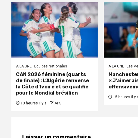
A LA UNE
Équipes Nationales
A LA UNE
Les Ve
CAN 2026 féminine (quarts
Manchester 
de finale) : L’Algérie renverse
« J’aimerais
la Côte d’Ivoire et se qualifie
offensivem
pour le Mondial brésilien
15 heures il y 
13 heures il y a
APS
Laisser un commentaire