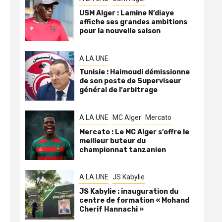
USM Alger : Lamine N’diaye
affiche ses grandes ambitions
pour la nouvelle saison
A LA UNE
Tunisie : Haimoudi démissionne
de son poste de Superviseur
général de l’arbitrage
A LA UNE
MC Alger
Mercato
Mercato : Le MC Alger s’offre le
meilleur buteur du
championnat tanzanien
A LA UNE
JS Kabylie
JS Kabylie : inauguration du
centre de formation « Mohand
Cherif Hannachi »