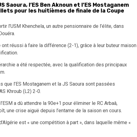
la JS Saoura, l’ES Ben Aknoun et l’ES Mostaganem
illets pour les huitièmes de finale de la Coupe
rtir l’USM Khenchela, un autre pensionnaire de l’élite, dans
 Douéra.
nt réussi à faire la différence (2-1), grâce à leur buteur maison
fication.
rchie a été respectée, avec la qualification des principaux
em.
ndis que l’ES Mostaganem et la JS Saoura sont passées
AS Khroub (L2) 2-0.
 l’ESM a dû attendre la 90e+1 pour éliminer le RC Arbaâ,
oît, une crise aiguë depuis l’entame de la saison en cours.
d’Algérie est « une compétition à part », dans laquelle même «