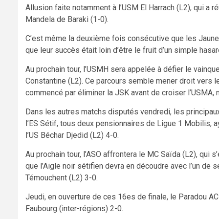
Allusion faite notamment à l’USM El Harrach (L2), qui a ré
Mandela de Baraki (1-0).
C’est même la deuxième fois consécutive que les Jaune e
que leur succès était loin d’être le fruit d’un simple hasar
Au prochain tour, l’USMH sera appelée à défier le vainqu
Constantine (L2). Ce parcours semble mener droit vers le 
commencé par éliminer la JSK avant de croiser l’USMA, m
Dans les autres matchs disputés vendredi, les principau
l’ES Sétif, tous deux pensionnaires de Ligue 1 Mobilis, 
l’US Béchar Djedid (L2) 4-0.
Au prochain tour, l’ASO affrontera le MC Saïda (L2), qui s
que l’Aigle noir sétifien devra en découdre avec l’un de 
Témouchent (L2) 3-0.
Jeudi, en ouverture de ces 16es de finale, le Paradou AC a
Faubourg (inter-régions) 2-0.