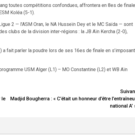
ang toutes compétitions confondues, affrontera en 8es de final
’ESM Koléa (5-1).
a Ligue 2 — l’ASM Oran, le NA Husseïn Dey et le MC Saïda — sont
es clubs de la division inter-régions : la JB Aïn Kercha (2-0),
s) a fait parler la poudre lors de ses 16es de finale en s’imposant
u programme USM Alger (L1) – MO Constantine (L2) et WB Aïn
Suivan
 le
Madjid Bougherra : « C’était un honneur d’être l’entraîneu
national A’ 