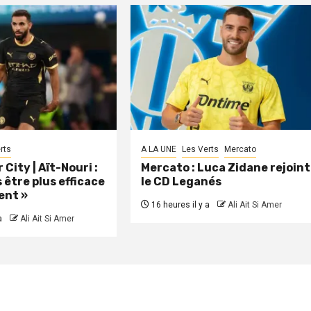
rts
A LA UNE
Les Verts
Mercato
City | Aït-Nouri :
Mercato : Luca Zidane rejoint
 être plus efficace
le CD Leganés
ent »
16 heures il y a
Ali Ait Si Amer
a
Ali Ait Si Amer