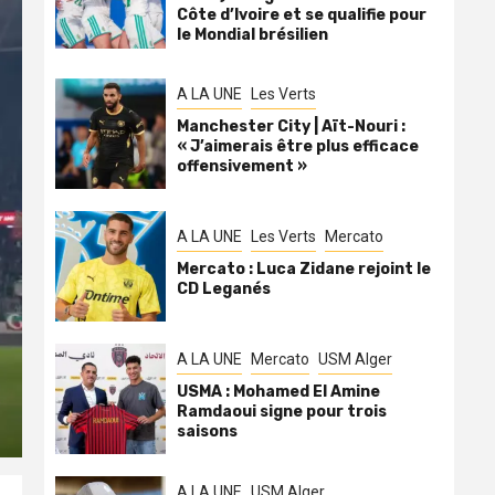
Côte d’Ivoire et se qualifie pour
le Mondial brésilien
A LA UNE
Les Verts
Manchester City | Aït-Nouri :
« J’aimerais être plus efficace
offensivement »
A LA UNE
Les Verts
Mercato
Mercato : Luca Zidane rejoint le
CD Leganés
A LA UNE
Mercato
USM Alger
USMA : Mohamed El Amine
Ramdaoui signe pour trois
saisons
A LA UNE
USM Alger