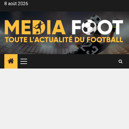
Aller
8 août 2026
au
contenu
Menu
principal