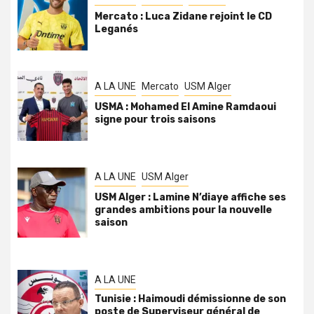
Mercato : Luca Zidane rejoint le CD
Leganés
A LA UNE
Mercato
USM Alger
USMA : Mohamed El Amine Ramdaoui
signe pour trois saisons
A LA UNE
USM Alger
USM Alger : Lamine N’diaye affiche ses
grandes ambitions pour la nouvelle
saison
A LA UNE
Tunisie : Haimoudi démissionne de son
poste de Superviseur général de