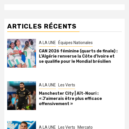
ARTICLES RÉCENTS
A LA UNE
Équipes Nationales
CAN 2026 féminine (quarts de finale) :
L’Algérie renverse la Côte d’Ivoire et
se qualifie pour le Mondial brésilien
A LA UNE
Les Verts
Manchester City | Aït-Nouri :
« J’aimerais être plus efficace
offensivement »
A LA UNE
Les Verts
Mercato