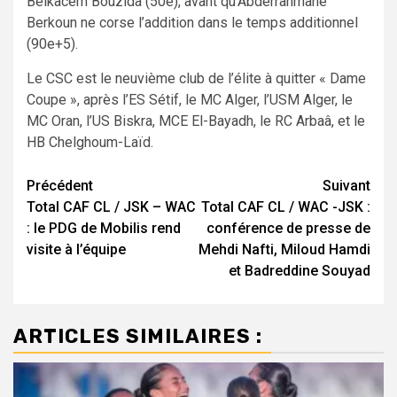
Belkacem Bouzida (50e), avant qu’Abderrahmane
Berkoun ne corse l’addition dans le temps additionnel
(90e+5).
Le CSC est le neuvième club de l’élite à quitter « Dame
Coupe », après l’ES Sétif, le MC Alger, l’USM Alger, le
MC Oran, l’US Biskra, MCE El-Bayadh, le RC Arbaâ, et le
HB Chelghoum-Laïd.
Navigation
Précédent
Suivant
Total CAF CL / JSK – WAC
Total CAF CL / WAC -JSK :
d’article
: le PDG de Mobilis rend
conférence de presse de
visite à l’équipe
Mehdi Nafti, Miloud Hamdi
et Badreddine Souyad
ARTICLES SIMILAIRES :