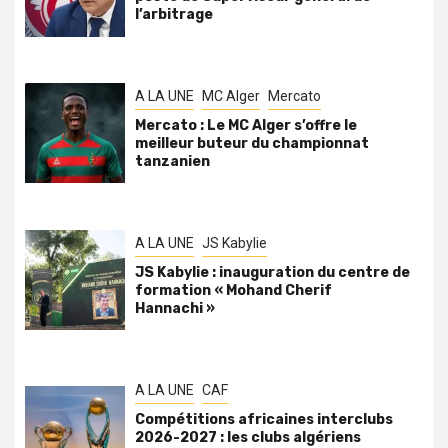
l’arbitrage
A LA UNE
MC Alger
Mercato
Mercato : Le MC Alger s’offre le
meilleur buteur du championnat
tanzanien
A LA UNE
JS Kabylie
JS Kabylie : inauguration du centre de
formation « Mohand Cherif
Hannachi »
A LA UNE
CAF
Compétitions africaines interclubs
2026-2027 : les clubs algériens