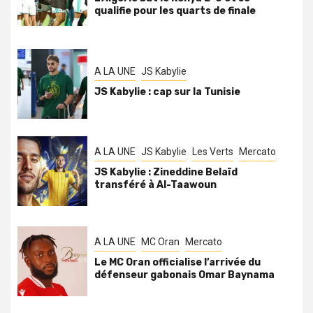
qualifie pour les quarts de finale
A LA UNE
JS Kabylie
JS Kabylie : cap sur la Tunisie
A LA UNE
JS Kabylie
Les Verts
Mercato
JS Kabylie : Zineddine Belaïd
transféré à Al-Taawoun
A LA UNE
MC Oran
Mercato
Le MC Oran officialise l’arrivée du
défenseur gabonais Omar Baynama