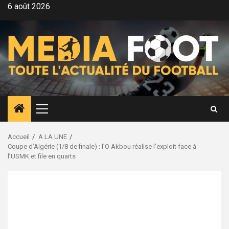
Aller
6 août 2026
au
contenu
Menu
principal
Accueil
A LA UNE
Coupe d’Algérie (1/8 de finale) : l’O Akbou réalise l’exploit face à
l’USMK et file en quarts