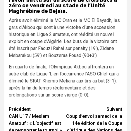
l’avoir battu sur un score de trois buts à
zéro ce vendredi au stade de l’Unité
Maghrébine de Bejaïa.
Après avoir éliminé le MC Oran et le MC El Bayadh, les
gars d’Akbou qui sont à une victoire d’une accession
historique en Ligue 2 amateur, ont réédité un nouvel
exploit en coupe d’Algérie. Les buts de la victoire ont
été inscrit par Faouzi Rahal sur penalty (19′), Zidane
Mebarakou (59′) et Bouzeraa Fouad (90+3′).
En quarts de finale, l’Olympique Akbou affrontera un
autre club de Ligue 1, en l’occurrence l’ASO Chlef qui a
éliminé le SKAF Khemis Meliana aux tirs au but (3-1),
après la fin du temps réglementaire et des
prolongations sur un score vierge (0-0).
Navigation
Précédent
Suivant
CAN U17 / Meslem
Coup d’envoi samedi de la
d’article
Anatouf : « L’objectif est
14e édition de la Coupe
de remporter le tournoi »
d’Afrique des Nations des