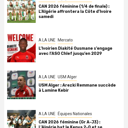
CAN 2026 féminine (1/4 de finale) :
L’Algérie affrontera la Côte d’Ivoire
samedi
A LA UNE
Mercato
L’Ivoirien Diakité Ousmane s’engage
avec l’ASO Chlef jusqu’en 2029
A LA UNE
USM Alger
USM Alger : Arezki Remmane succède
à Lamine Kebir
A LA UNE
Équipes Nationales
CAN 2026 féminine (Gr A-J3) :
L’Algérie bat le Kenya 2-0 et se