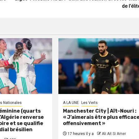
de l’élit
s Nationales
A LA UNE
Les Verts
éminine (quarts
Manchester City | Aït-Nouri :
 L’Algérie renverse
« J’aimerais être plus efficac
oire et se qualifie
offensivement »
dial brésilien
17 heures il y a
Ali Ait Si Amer