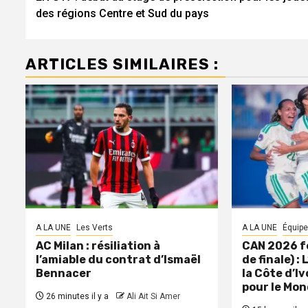
d’article
des régions Centre et Sud du pays
ARTICLES SIMILAIRES :
A LA UNE
Les Verts
A LA UNE
Équipe
AC Milan : résiliation à
CAN 2026 f
l’amiable du contrat d’Ismaël
de finale) :
Bennacer
la Côte d’Iv
pour le Mon
26 minutes il y a
Ali Ait Si Amer