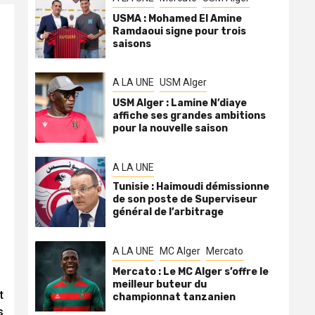
USMA : Mohamed El Amine
Ramdaoui signe pour trois
saisons
A LA UNE
USM Alger
USM Alger : Lamine N’diaye
affiche ses grandes ambitions
pour la nouvelle saison
A LA UNE
Tunisie : Haimoudi démissionne
de son poste de Superviseur
général de l’arbitrage
A LA UNE
MC Alger
Mercato
Mercato : Le MC Alger s’offre le
meilleur buteur du
t
championnat tanzanien
s