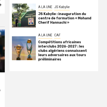
e
A LA UNE
JS Kabylie
JS Kabylie : inauguration du
centre de formation « Mohand
Cherif Hannachi »
A LA UNE
CAF
Compétitions africaines
interclubs 2026-2027 : les
clubs algériens connaissent
leurs adversaires aux tours
préliminaires
e