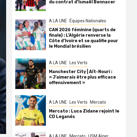
du contrat d’Ismaël Bennacer
A LA UNE
Équipes Nationales
CAN 2026 féminine (quarts de
finale) : L’Algérie renverse la
Côte d’Ivoire et se qualifie pour
le Mondial brésilien
A LA UNE
Les Verts
Manchester City | Aït-Nouri :
« J’aimerais être plus efficace
offensivement »
A LA UNE
Les Verts
Mercato
Mercato : Luca Zidane rejoint le
CD Leganés
A LA UNE
Mercato
USM Alger