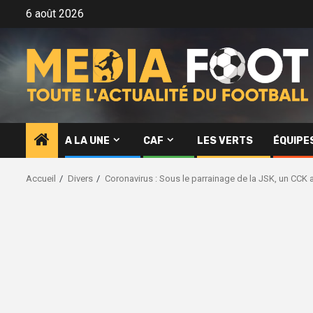
Aller
6 août 2026
au
contenu
A LA UNE
CAF
LES VERTS
ÉQUIPE
Accueil
Divers
Coronavirus : Sous le parrainage de la JSK, un CCK a