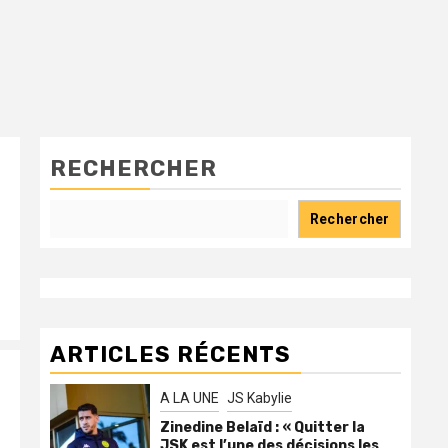
RECHERCHER
u
Rechercher
ARTICLES RÉCENTS
A LA UNE
JS Kabylie
Zinedine Belaïd : « Quitter la
JSK est l’une des décisions les