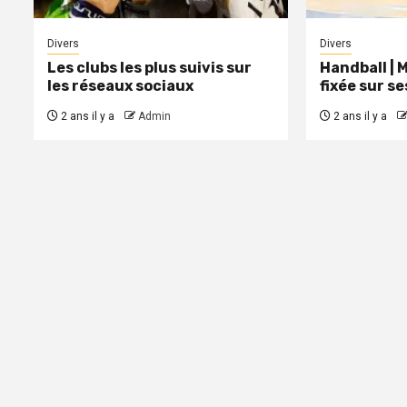
Divers
Divers
Les clubs les plus suivis sur
Handball | 
les réseaux sociaux
fixée sur s
2 ans il y a
Admin
2 ans il y a