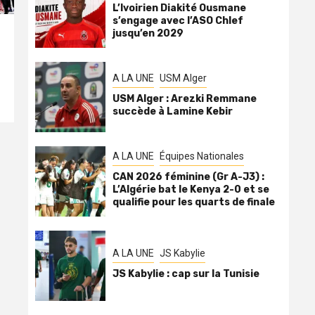
L’Ivoirien Diakité Ousmane
s’engage avec l’ASO Chlef
jusqu’en 2029
A LA UNE
USM Alger
USM Alger : Arezki Remmane
succède à Lamine Kebir
A LA UNE
Équipes Nationales
CAN 2026 féminine (Gr A-J3) :
L’Algérie bat le Kenya 2-0 et se
qualifie pour les quarts de finale
A LA UNE
JS Kabylie
JS Kabylie : cap sur la Tunisie