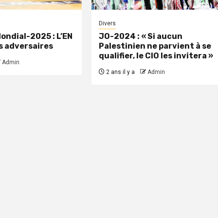
Divers
Mondial-2025 : L’EN
JO-2024 : « Si aucun
es adversaires
Palestinien ne parvient à se
qualifier, le CIO les invitera »
Admin
2 ans il y a
Admin