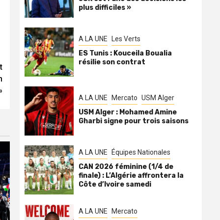
plus difficiles »
A LA UNE
Les Verts
ES Tunis : Kouceila Boualia
résilie son contrat
t
n
»
A LA UNE
Mercato
USM Alger
USM Alger : Mohamed Amine
Gharbi signe pour trois saisons
A LA UNE
Équipes Nationales
CAN 2026 féminine (1/4 de
finale) : L’Algérie affrontera la
Côte d’Ivoire samedi
A LA UNE
Mercato