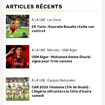
ARTICLES RÉCENTS
A LA UNE
Les Verts
ES Tunis : Kouceila Boualia résilie son
contrat
A LA UNE
Mercato
USM Alger
USM Alger : Mohamed Amine Gharbi
signe pour trois saisons
A LA UNE
Équipes Nationales
CAN 2026 féminine (1/4 de finale) :
L’Algérie affrontera la Côte d’Ivoire
samedi