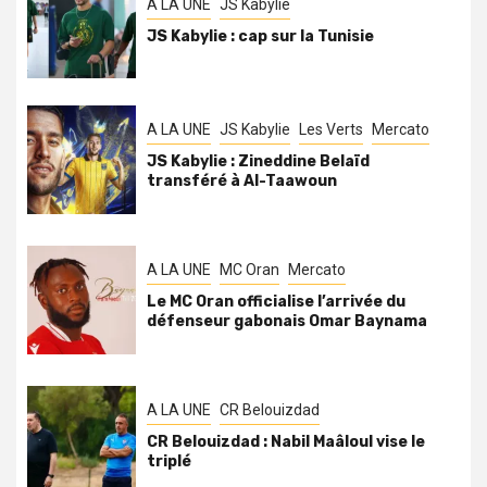
A LA UNE
JS Kabylie
JS Kabylie : cap sur la Tunisie
A LA UNE
JS Kabylie
Les Verts
Mercato
JS Kabylie : Zineddine Belaïd
transféré à Al-Taawoun
A LA UNE
MC Oran
Mercato
Le MC Oran officialise l’arrivée du
défenseur gabonais Omar Baynama
A LA UNE
CR Belouizdad
CR Belouizdad : Nabil Maâloul vise le
triplé