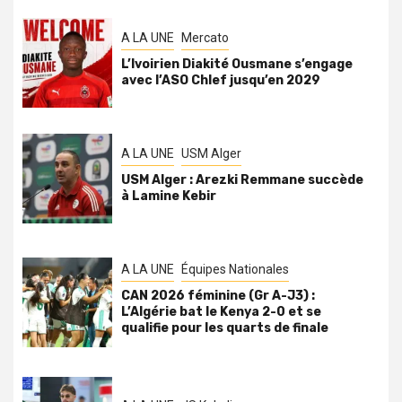
A LA UNE
Mercato
L’Ivoirien Diakité Ousmane s’engage
avec l’ASO Chlef jusqu’en 2029
A LA UNE
USM Alger
USM Alger : Arezki Remmane succède
à Lamine Kebir
A LA UNE
Équipes Nationales
CAN 2026 féminine (Gr A-J3) :
L’Algérie bat le Kenya 2-0 et se
qualifie pour les quarts de finale