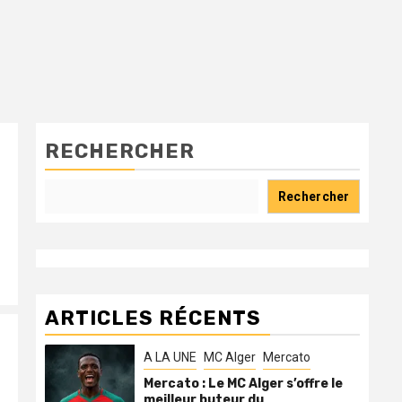
RECHERCHER
Rechercher
ARTICLES RÉCENTS
A LA UNE
MC Alger
Mercato
Mercato : Le MC Alger s’offre le
meilleur buteur du