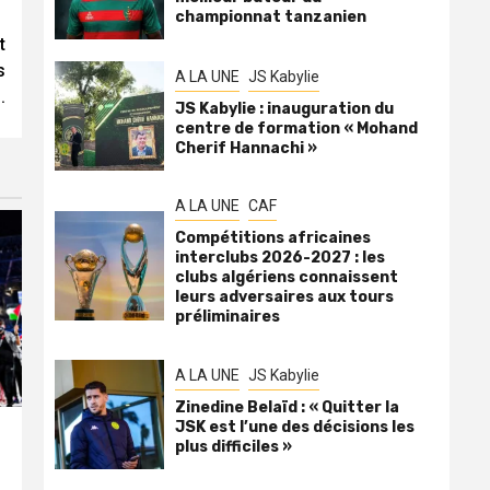
championnat tanzanien
t
s
A LA UNE
JS Kabylie
.
JS Kabylie : inauguration du
centre de formation « Mohand
Cherif Hannachi »
A LA UNE
CAF
Compétitions africaines
interclubs 2026-2027 : les
clubs algériens connaissent
leurs adversaires aux tours
préliminaires
A LA UNE
JS Kabylie
Zinedine Belaïd : « Quitter la
JSK est l’une des décisions les
plus difficiles »