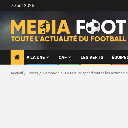
Aller
7 août 2026
au
contenu
A LA UNE
CAF
LES VERTS
ÉQUIPE
Accueil
Divers
Coronavirus : Le MJS suspend toutes les activités s