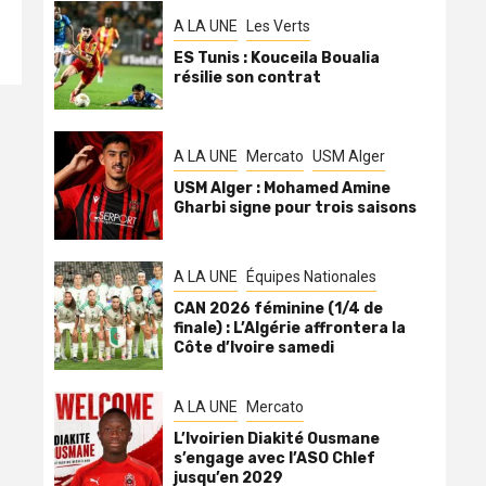
A LA UNE
Les Verts
ES Tunis : Kouceila Boualia
résilie son contrat
A LA UNE
Mercato
USM Alger
USM Alger : Mohamed Amine
Gharbi signe pour trois saisons
A LA UNE
Équipes Nationales
CAN 2026 féminine (1/4 de
finale) : L’Algérie affrontera la
Côte d’Ivoire samedi
A LA UNE
Mercato
L’Ivoirien Diakité Ousmane
s’engage avec l’ASO Chlef
jusqu’en 2029