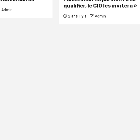
qualifier, le CIO les invitera »
Admin
2 ans il y a
Admin