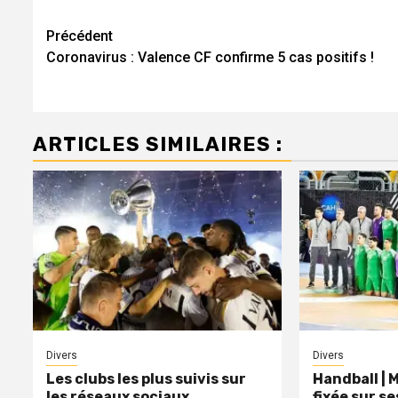
Navigation
Précédent
Coronavirus : Valence CF confirme 5 cas positifs !
d’article
ARTICLES SIMILAIRES :
Divers
Divers
Les clubs les plus suivis sur
Handball | 
les réseaux sociaux
fixée sur s