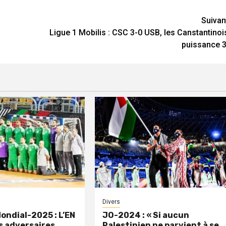
Suivan
Ligue 1 Mobilis : CSC 3-0 USB, les Canstantinoi
puissance 3
Divers
Mondial-2025 : L’EN
JO-2024 : « Si aucun
es adversaires
Palestinien ne parvient à se