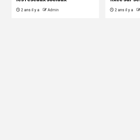
2 ans il y a
Admin
2 ans il y a