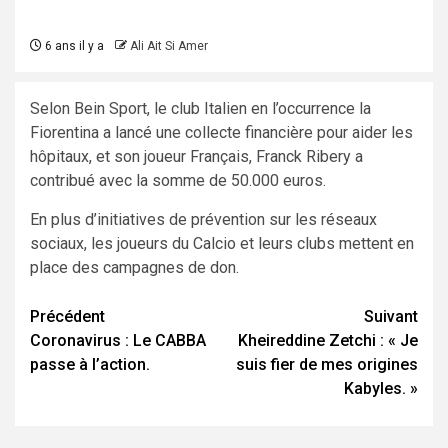
6 ans il y a
Ali Ait Si Amer
Selon Bein Sport, le club Italien en l’occurrence la
Fiorentina a lancé une collecte financière pour aider les
hôpitaux, et son joueur Français, Franck Ribery a
contribué avec la somme de 50.000 euros.
En plus d’initiatives de prévention sur les réseaux
sociaux, les joueurs du Calcio et leurs clubs mettent en
place des campagnes de don.
Navigation
Précédent
Suivant
Coronavirus : Le CABBA
Kheireddine Zetchi : « Je
d’article
passe à l’action.
suis fier de mes origines
Kabyles. »