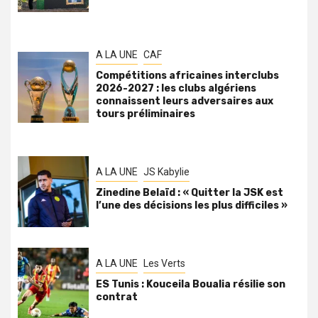
A LA UNE
CAF
Compétitions africaines interclubs
2026-2027 : les clubs algériens
connaissent leurs adversaires aux
tours préliminaires
A LA UNE
JS Kabylie
Zinedine Belaïd : « Quitter la JSK est
l’une des décisions les plus difficiles »
A LA UNE
Les Verts
ES Tunis : Kouceila Boualia résilie son
contrat