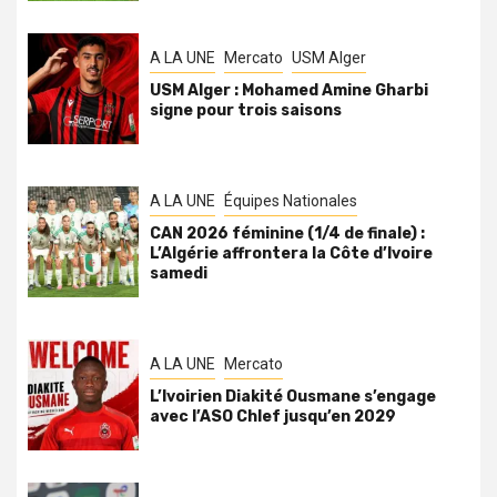
A LA UNE
Mercato
USM Alger
USM Alger : Mohamed Amine Gharbi
signe pour trois saisons
A LA UNE
Équipes Nationales
CAN 2026 féminine (1/4 de finale) :
L’Algérie affrontera la Côte d’Ivoire
samedi
A LA UNE
Mercato
L’Ivoirien Diakité Ousmane s’engage
avec l’ASO Chlef jusqu’en 2029