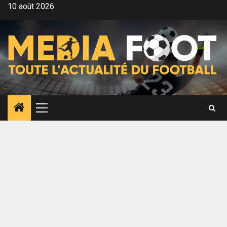
Aller
10 août 2026
au
contenu
Menu
principal