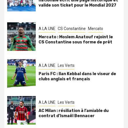
nationale écrit une page historique et
valide son ticket pour le Mondial 2027
A LA UNE
CS Constantine
Mercato
Mercato : Moslem Anatouf rejoint le
CS Constantine sous forme de prêt
A LA UNE
Les Verts
Paris FC : Ilan Kebbal dans le viseur de
clubs anglais et français
A LA UNE
Les Verts
AC Milan : résiliation à l’amiable du
contrat d’Ismaël Bennacer