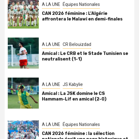
A LA UNE
Équipes Nationales
CAN 2026 féminine : L’Algérie
affrontera le Malawi en demi-finales
A LA UNE
CR Belouizdad
Amical : Le CRB et le Stade Tunisien se
neutralisent (1-1)
A LA UNE
JS Kabylie
Amical : La JSK domine le CS
Hammam-Lif en amical (2-0)
A LA UNE
Équipes Nationales
CAN 2026 féminine : la sélection