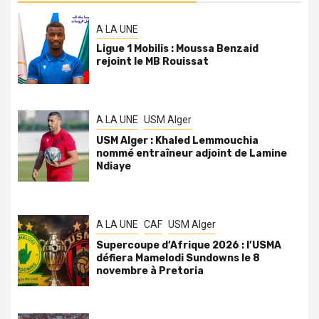
A LA UNE
Ligue 1 Mobilis : Moussa Benzaid
rejoint le MB Rouissat
A LA UNE
USM Alger
USM Alger : Khaled Lemmouchia
nommé entraîneur adjoint de Lamine
Ndiaye
A LA UNE
CAF
USM Alger
Supercoupe d’Afrique 2026 : l’USMA
défiera Mamelodi Sundowns le 8
novembre à Pretoria