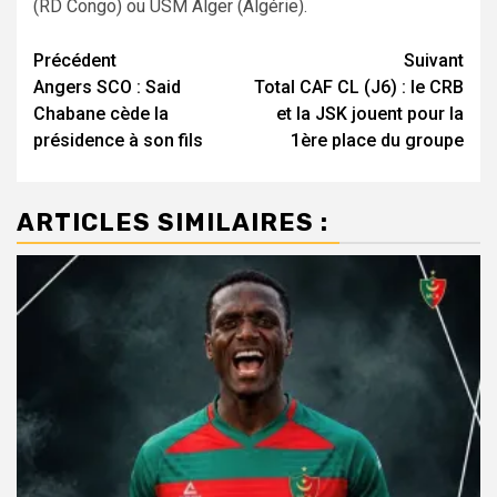
(RD Congo) ou USM Alger (Algérie).
Navigation
Précédent
Suivant
Angers SCO : Said
Total CAF CL (J6) : le CRB
d’article
Chabane cède la
et la JSK jouent pour la
présidence à son fils
1ère place du groupe
ARTICLES SIMILAIRES :