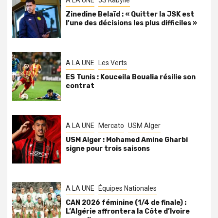
A LA UNE
JS Kabylie
Zinedine Belaïd : « Quitter la JSK est
l’une des décisions les plus difficiles »
A LA UNE
Les Verts
ES Tunis : Kouceila Boualia résilie son
contrat
A LA UNE
Mercato
USM Alger
USM Alger : Mohamed Amine Gharbi
signe pour trois saisons
A LA UNE
Équipes Nationales
CAN 2026 féminine (1/4 de finale) :
L’Algérie affrontera la Côte d’Ivoire