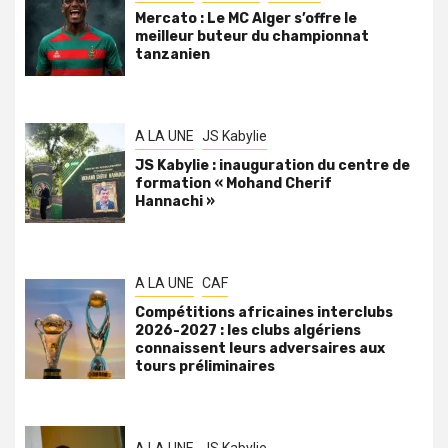
Mercato : Le MC Alger s’offre le
meilleur buteur du championnat
tanzanien
A LA UNE
JS Kabylie
JS Kabylie : inauguration du centre de
formation « Mohand Cherif
Hannachi »
A LA UNE
CAF
Compétitions africaines interclubs
2026-2027 : les clubs algériens
connaissent leurs adversaires aux
tours préliminaires