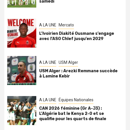
samedi
A LA UNE
Mercato
L’Ivoirien Diakité Ousmane s’engage
avec l’ASO Chlef jusqu’en 2029
A LA UNE
USM Alger
USM Alger : Arezki Remmane succède
à Lamine Kebir
A LA UNE
Équipes Nationales
CAN 2026 féminine (Gr A-J3) :
L’Algérie bat le Kenya 2-0 et se
qualifie pour les quarts de finale