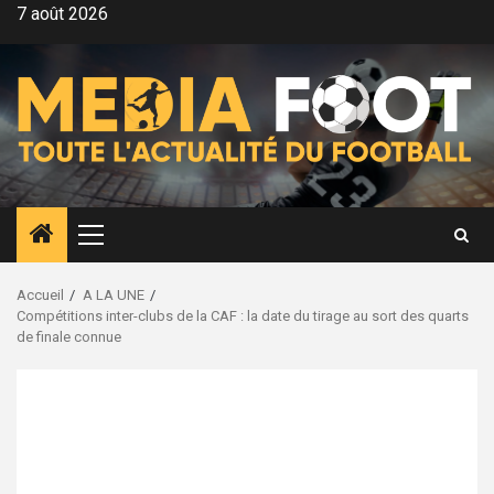
Aller
7 août 2026
au
contenu
Menu
principal
Accueil
A LA UNE
Compétitions inter-clubs de la CAF : la date du tirage au sort des quarts
de finale connue