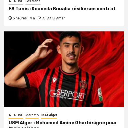
A LA UNE
Les Verts
ES Tunis : Kouceila Boualia résilie son contrat
5 heures il y a
Ali Ait Si Amer
A LA UNE
Mercato
USM Alger
USM Alger : Mohamed Amine Gharbi signe pour