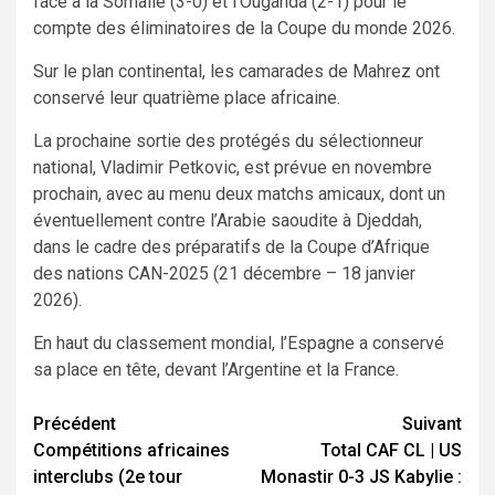
face à la Somalie (3-0) et l’Ouganda (2-1) pour le
compte des éliminatoires de la Coupe du monde 2026.
Sur le plan continental, les camarades de Mahrez ont
conservé leur quatrième place africaine.
La prochaine sortie des protégés du sélectionneur
national, Vladimir Petkovic, est prévue en novembre
prochain, avec au menu deux matchs amicaux, dont un
éventuellement contre l’Arabie saoudite à Djeddah,
dans le cadre des préparatifs de la Coupe d’Afrique
des nations CAN-2025 (21 décembre – 18 janvier
2026).
En haut du classement mondial, l’Espagne a conservé
sa place en tête, devant l’Argentine et la France.
Navigation
Précédent
Suivant
Compétitions africaines
Total CAF CL | US
d’article
interclubs (2e tour
Monastir 0-3 JS Kabylie :