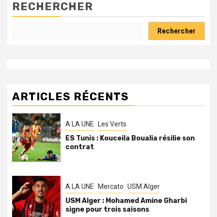
RECHERCHER
Rechercher
ARTICLES RÉCENTS
A LA UNE
Les Verts
ES Tunis : Kouceila Boualia résilie son
contrat
A LA UNE
Mercato
USM Alger
USM Alger : Mohamed Amine Gharbi
signe pour trois saisons