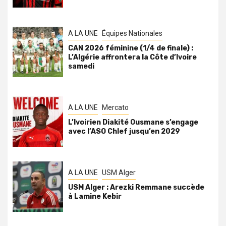
A LA UNE
Équipes Nationales
CAN 2026 féminine (1/4 de finale) :
L’Algérie affrontera la Côte d’Ivoire
samedi
A LA UNE
Mercato
L’Ivoirien Diakité Ousmane s’engage
avec l’ASO Chlef jusqu’en 2029
A LA UNE
USM Alger
USM Alger : Arezki Remmane succède
à Lamine Kebir