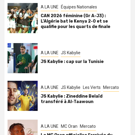
A LA UNE
Équipes Nationales
CAN 2026 féminine (Gr A-J3) :
L’Algérie bat le Kenya 2-0 et se
qualifie pour les quarts de finale
A LA UNE
JS Kabylie
JS Kabylie : cap sur la Tunisie
A LA UNE
JS Kabylie
Les Verts
Mercato
JS Kabylie : Zineddine Belaïd
transféré à Al-Taawoun
A LA UNE
MC Oran
Mercato