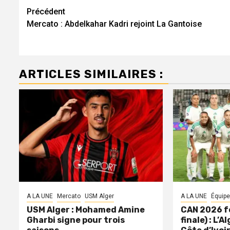
Navigation
Précédent
Mercato : Abdelkahar Kadri rejoint La Gantoise
d’article
ARTICLES SIMILAIRES :
A LA UNE
Mercato
USM Alger
A LA UNE
Équipe
USM Alger : Mohamed Amine
CAN 2026 f
Gharbi signe pour trois
finale) : L’A