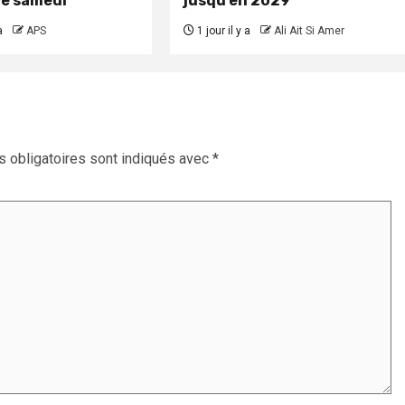
re samedi
jusqu’en 2029
a
APS
1 jour il y a
Ali Ait Si Amer
 obligatoires sont indiqués avec
*