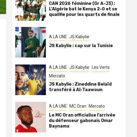
CAN 2026 féminine (Gr A-J3) :
L’Algérie bat le Kenya 2-0 et se
qualifie pour les quarts de finale
A LA UNE
JS Kabylie
JS Kabylie : cap sur la Tunisie
A LA UNE
JS Kabylie
Les Verts
Mercato
JS Kabylie : Zineddine Belaïd
transféré à Al-Taawoun
A LA UNE
MC Oran
Mercato
Le MC Oran officialise l’arrivée
du défenseur gabonais Omar
Baynama