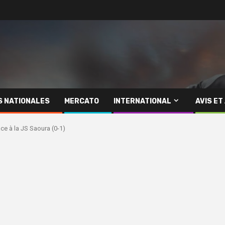
S NATIONALES
MERCATO
INTERNATIONAL
AVIS ET
ace à la JS Saoura (0-1)