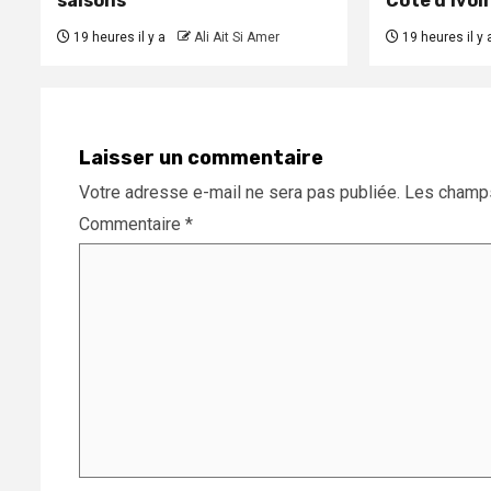
saisons
Côte d’Ivoi
19 heures il y a
Ali Ait Si Amer
19 heures il y 
Laisser un commentaire
Votre adresse e-mail ne sera pas publiée.
Les champs
Commentaire
*