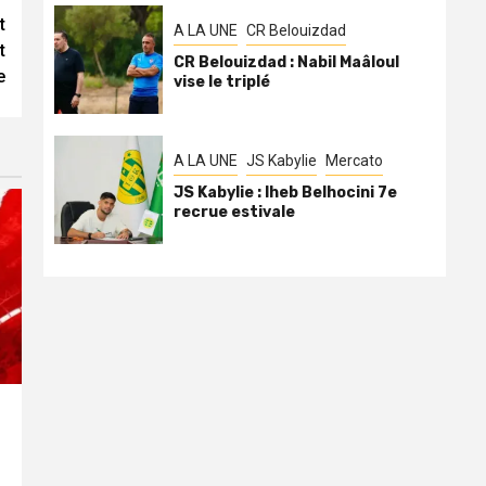
t
A LA UNE
CR Belouizdad
t
CR Belouizdad : Nabil Maâloul
e
vise le triplé
A LA UNE
JS Kabylie
Mercato
JS Kabylie : Iheb Belhocini 7e
recrue estivale