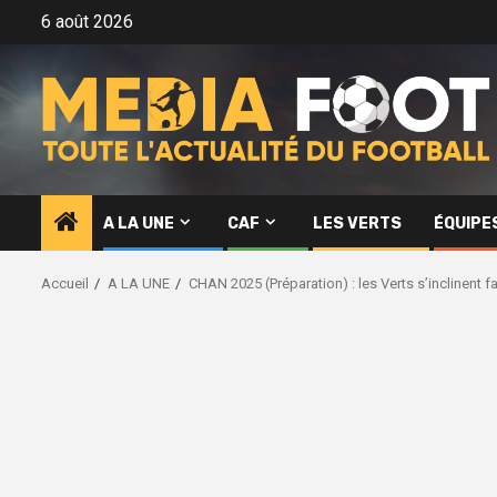
Aller
6 août 2026
au
contenu
A LA UNE
CAF
LES VERTS
ÉQUIPE
Accueil
A LA UNE
CHAN 2025 (Préparation) : les Verts s’inclinent f