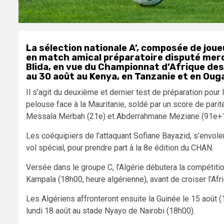
La sélection nationale A’, composée de joueu
en match amical préparatoire disputé merc
Blida, en vue du Championnat d’Afrique de
au 30 août au Kenya, en Tanzanie et en Oug
Il s’agit du deuxième et dernier test de préparation pour
pelouse face à la Mauritanie, soldé par un score de parit
Messala Merbah (21e) et Abderrahmane Meziane (91e+1
Les coéquipiers de l’attaquant Sofiane Bayazid, s’envole
vol spécial, pour prendre part à la 8e édition du CHAN.
Versée dans le groupe C, l’Algérie débutera la compétiti
Kampala (18h00, heure algérienne), avant de croiser l’Afr
Les Algériens affronteront ensuite la Guinée le 15 août (
lundi 18 août au stade Nyayo de Nairobi (18h00).