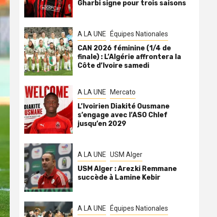
Gharbi signe pour trois saisons
A LA UNE
Équipes Nationales
CAN 2026 féminine (1/4 de
finale) : L’Algérie affrontera la
Côte d’Ivoire samedi
A LA UNE
Mercato
L’Ivoirien Diakité Ousmane
s’engage avec l’ASO Chlef
jusqu’en 2029
A LA UNE
USM Alger
USM Alger : Arezki Remmane
succède à Lamine Kebir
A LA UNE
Équipes Nationales