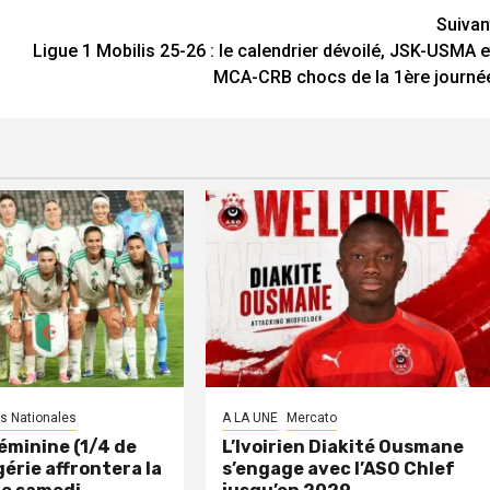
Suivan
Ligue 1 Mobilis 25-26 : le calendrier dévoilé, JSK-USMA e
MCA-CRB chocs de la 1ère journé
s Nationales
A LA UNE
Mercato
éminine (1/4 de
L’Ivoirien Diakité Ousmane
lgérie affrontera la
s’engage avec l’ASO Chlef