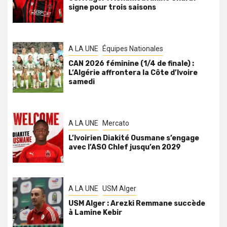
signe pour trois saisons
A LA UNE
Équipes Nationales
CAN 2026 féminine (1/4 de finale) :
L’Algérie affrontera la Côte d’Ivoire
samedi
A LA UNE
Mercato
L’Ivoirien Diakité Ousmane s’engage
avec l’ASO Chlef jusqu’en 2029
A LA UNE
USM Alger
USM Alger : Arezki Remmane succède
à Lamine Kebir