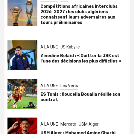
Compétitions africaines interclubs
2026-2027 : les clubs algériens
connaissent leurs adversaires aux
tours préliminaires
A LA UNE
JS Kabylie
Zinedine Belaïd : « Quitter la JSK est
l’une des décisions les plus difficiles »
A LA UNE
Les Verts
ES Tunis : Kouceila Boualia résilie son
contrat
A LA UNE
Mercato
USM Alger
USM Alger : Mohamed Amine Gharbi