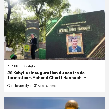
A LA UNE
JS Kabylie
JS Kabylie : inauguration du centre de
formation « Mohand Cherif Hannachi »
12 heures il y a
Ali Ait Si Amer