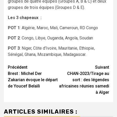
groupes de quatre équipes (Groupes A, B & C) et deux
groupes de trois équipes (Groupes D & E).
Les 3 chapeaux :
POT 1
: Algérie, Maroc, Mali, Cameroun, RD Congo
POT 2
: Congo, Libye, Ouganda, Angola, Soudan
POT 3
: Niger, Côte d’Ivoire, Mauritanie, Ethiopie,
Sénégal, Ghana, Mozambique, Madagascar.
Navigation
Précédent
Suivant
Brest : Michel Der
CHAN-2023/Tirage au
d’article
Zakarian évoque le départ
sort : des légendes
de Youcef Belaïli
africaines réunies samedi
à Alger
ARTICLES SIMILAIRES :