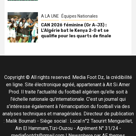
A LA UNE
Équipes Nationales
CAN 2026 féminine (Gr A-J3) :
L’Algérie bat le Kenya 2-0 et se
qualifie pour les quarts de finale
Copyright © All rights reserved. Media Foot Dz, la crédibilité
en ligne. Site électronique agréé, appartenant à Ait Si Amer
Prod. Il traite l'actualité du football algérien qu'elle soit à
l'échelle nationale qu'internationale. C'est un journal qui
s'intéresse également à l'émancipation du football via des
analyses techniques et managériales. Directeur de publication
: Malik Boumati - Siège social : Local n°2 Taourirt Menguellet,
Ain El Hammam,Tizi-Ouzou - Agrément N° 31/24 -
mediafootdz@gmail.com
|
Newsphere
par AF themes