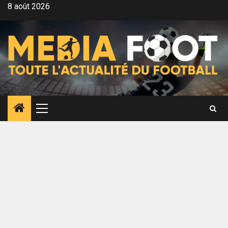
Aller
8 août 2026
au
contenu
Menu
principal