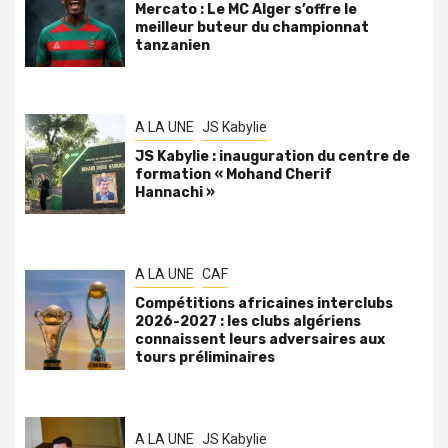
Mercato : Le MC Alger s’offre le
meilleur buteur du championnat
tanzanien
A LA UNE
JS Kabylie
JS Kabylie : inauguration du centre de
formation « Mohand Cherif
Hannachi »
A LA UNE
CAF
Compétitions africaines interclubs
2026-2027 : les clubs algériens
connaissent leurs adversaires aux
tours préliminaires
A LA UNE
JS Kabylie