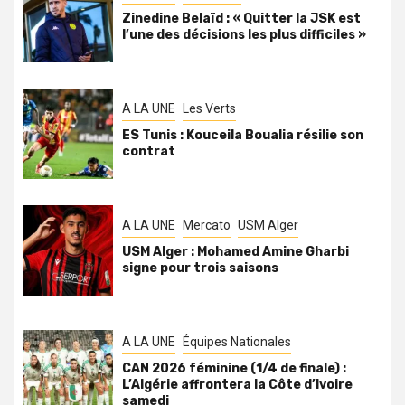
Zinedine Belaïd : « Quitter la JSK est
l’une des décisions les plus difficiles »
A LA UNE
Les Verts
ES Tunis : Kouceila Boualia résilie son
contrat
A LA UNE
Mercato
USM Alger
USM Alger : Mohamed Amine Gharbi
signe pour trois saisons
A LA UNE
Équipes Nationales
CAN 2026 féminine (1/4 de finale) :
L’Algérie affrontera la Côte d’Ivoire
samedi