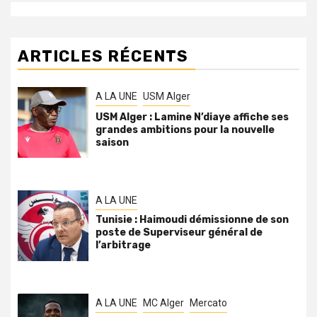
ARTICLES RÉCENTS
A LA UNE
USM Alger
USM Alger : Lamine N’diaye affiche ses
grandes ambitions pour la nouvelle
saison
A LA UNE
Tunisie : Haimoudi démissionne de son
poste de Superviseur général de
l’arbitrage
A LA UNE
MC Alger
Mercato