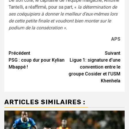
De son côté, le capitaine de l’équipe malgache, Antoine
Tantelli, a réaffirmé, pour sa part, «
la détermination de
ses coéquipiers à donner le meilleur d’eux-mêmes lors
de cette petite finale et voudront bien monter sur le
podium de la consécration ».
APS
Navigation
Précédent
Suivant
PSG : coup dur pour Kylian
Ligue 1: signature d’une
d’article
Mbappé !
convention entre le
groupe Cosider et l’USM
Khenhela
ARTICLES SIMILAIRES :