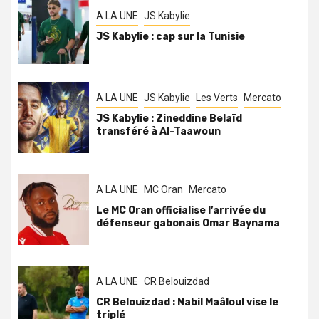
A LA UNE
JS Kabylie
JS Kabylie : cap sur la Tunisie
A LA UNE
JS Kabylie
Les Verts
Mercato
JS Kabylie : Zineddine Belaïd
transféré à Al-Taawoun
A LA UNE
MC Oran
Mercato
Le MC Oran officialise l’arrivée du
défenseur gabonais Omar Baynama
A LA UNE
CR Belouizdad
CR Belouizdad : Nabil Maâloul vise le
triplé