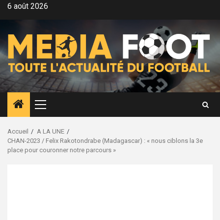
Aller
6 août 2026
au
contenu
Menu
principal
Accueil
A LA UNE
CHAN-2023 / Felix Rakotondrabe (Madagascar) : « nous ciblons la 3e
place pour couronner notre parcours »