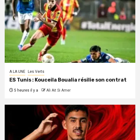
A LA UNE
Les Verts
ES Tunis : Kouceila Boualia résilie son contrat
5 heures il y a
Ali Ait Si Amer