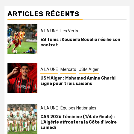
ARTICLES RÉCENTS
A LA UNE
Les Verts
ES Tunis : Kouceila Boualia résilie son
contrat
A LA UNE
Mercato
USM Alger
USM Alger : Mohamed Amine Gharbi
signe pour trois saisons
A LA UNE
Équipes Nationales
CAN 2026 féminine (1/4 de finale) :
L’Algérie affrontera la Côte d’Ivoire
samedi