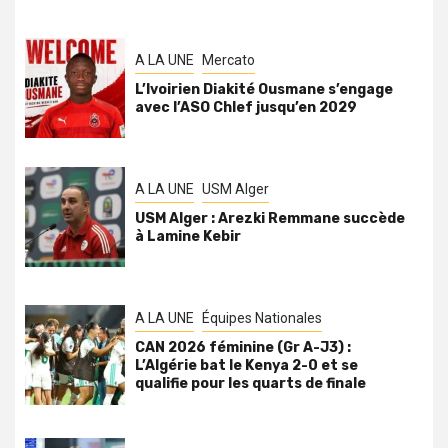
A LA UNE
Mercato
L’Ivoirien Diakité Ousmane s’engage
avec l’ASO Chlef jusqu’en 2029
A LA UNE
USM Alger
USM Alger : Arezki Remmane succède
à Lamine Kebir
A LA UNE
Équipes Nationales
CAN 2026 féminine (Gr A-J3) :
L’Algérie bat le Kenya 2-0 et se
qualifie pour les quarts de finale