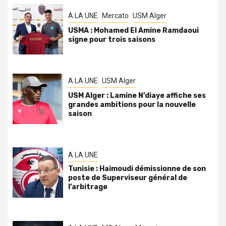
A LA UNE
Mercato
USM Alger
USMA : Mohamed El Amine Ramdaoui
signe pour trois saisons
A LA UNE
USM Alger
USM Alger : Lamine N’diaye affiche ses
grandes ambitions pour la nouvelle
saison
A LA UNE
Tunisie : Haimoudi démissionne de son
poste de Superviseur général de
l’arbitrage