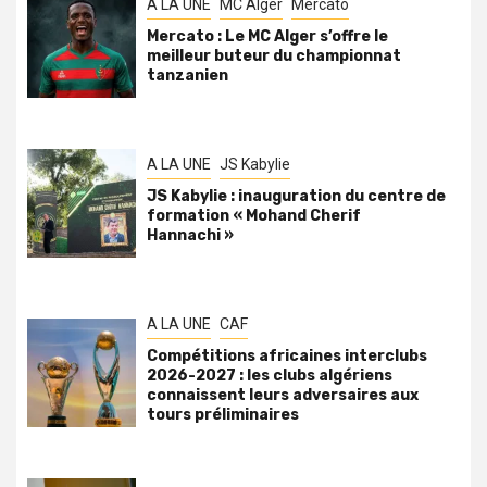
A LA UNE
MC Alger
Mercato
Mercato : Le MC Alger s’offre le
meilleur buteur du championnat
tanzanien
A LA UNE
JS Kabylie
JS Kabylie : inauguration du centre de
formation « Mohand Cherif
Hannachi »
A LA UNE
CAF
Compétitions africaines interclubs
2026-2027 : les clubs algériens
connaissent leurs adversaires aux
tours préliminaires