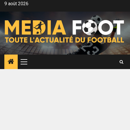
Aller
9 août 2026
au
contenu
Menu
principal