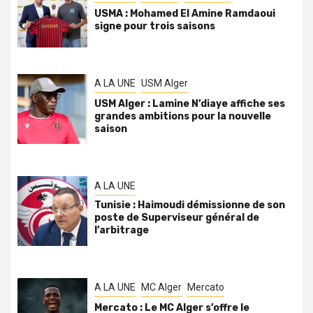
USMA : Mohamed El Amine Ramdaoui
signe pour trois saisons
A LA UNE
USM Alger
USM Alger : Lamine N’diaye affiche ses
grandes ambitions pour la nouvelle
saison
A LA UNE
Tunisie : Haimoudi démissionne de son
poste de Superviseur général de
l’arbitrage
A LA UNE
MC Alger
Mercato
Mercato : Le MC Alger s’offre le