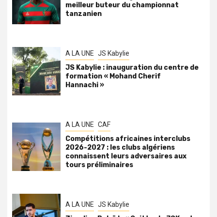
meilleur buteur du championnat
tanzanien
A LA UNE
JS Kabylie
JS Kabylie : inauguration du centre de
formation « Mohand Cherif
Hannachi »
A LA UNE
CAF
Compétitions africaines interclubs
2026-2027 : les clubs algériens
connaissent leurs adversaires aux
tours préliminaires
A LA UNE
JS Kabylie