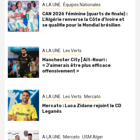
A LA UNE
Équipes Nationales
CAN 2026 féminine (quarts de finale) :
L’Algérie renverse la Côte d’Ivoire et
se qualifie pour le Mondial brésilien
A LA UNE
Les Verts
Manchester City | Aït-Nouri :
« J’aimerais être plus efficace
offensivement »
A LA UNE
Les Verts
Mercato
Mercato : Luca Zidane rejoint le CD
Leganés
A LA UNE
Mercato
USM Alger