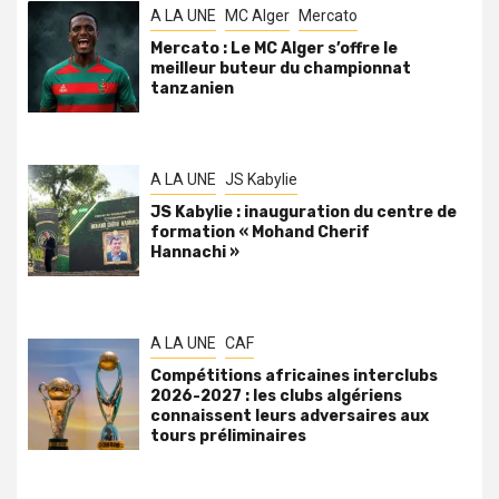
A LA UNE
MC Alger
Mercato
Mercato : Le MC Alger s’offre le
meilleur buteur du championnat
tanzanien
A LA UNE
JS Kabylie
JS Kabylie : inauguration du centre de
formation « Mohand Cherif
Hannachi »
A LA UNE
CAF
Compétitions africaines interclubs
2026-2027 : les clubs algériens
connaissent leurs adversaires aux
tours préliminaires