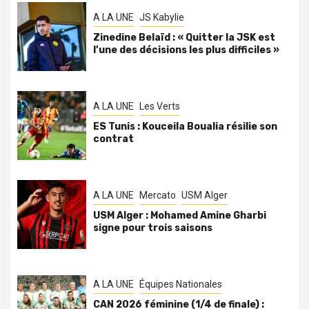
A LA UNE
JS Kabylie
Zinedine Belaïd : « Quitter la JSK est
l’une des décisions les plus difficiles »
A LA UNE
Les Verts
ES Tunis : Kouceila Boualia résilie son
contrat
A LA UNE
Mercato
USM Alger
USM Alger : Mohamed Amine Gharbi
signe pour trois saisons
A LA UNE
Équipes Nationales
CAN 2026 féminine (1/4 de finale) :