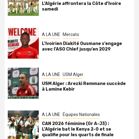
L’Algérie affrontera la Côte d’Ivoire
samedi
A LA UNE
Mercato
L’Ivoirien Diakité Ousmane s’engage
avec l’ASO Chlef jusqu’en 2029
A LA UNE
USM Alger
USM Alger : Arezki Remmane succède
à Lamine Kebir
A LA UNE
Équipes Nationales
CAN 2026 féminine (Gr A-J3) :
L’Algérie bat le Kenya 2-0 et se
qualifie pour les quarts de finale