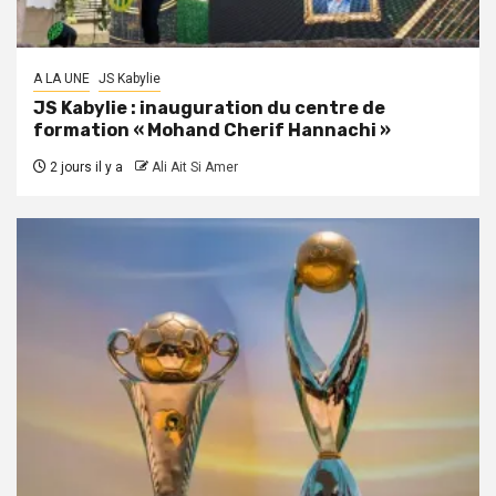
A LA UNE
JS Kabylie
JS Kabylie : inauguration du centre de
formation « Mohand Cherif Hannachi »
2 jours il y a
Ali Ait Si Amer