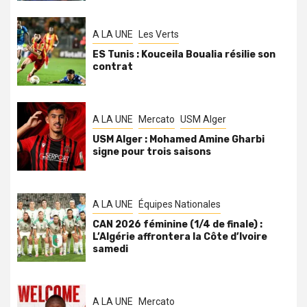
A LA UNE
Les Verts
ES Tunis : Kouceila Boualia résilie son
contrat
A LA UNE
Mercato
USM Alger
USM Alger : Mohamed Amine Gharbi
signe pour trois saisons
A LA UNE
Équipes Nationales
CAN 2026 féminine (1/4 de finale) :
L’Algérie affrontera la Côte d’Ivoire
samedi
A LA UNE
Mercato