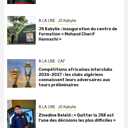
A LA UNE
JS Kabylie
JS Kabylie : inauguration du centre de
formation « Mohand Cherif
Hannachi »
A LA UNE
CAF
Compétitions africaines interclubs
2026-2027 : les clubs algériens
connaissent leurs adversaires aux
tours préliminaires
A LA UNE
JS Kabylie
Zinedine Belaïd : « Quitter la JSK est
l’une des décisions les plus difficiles »