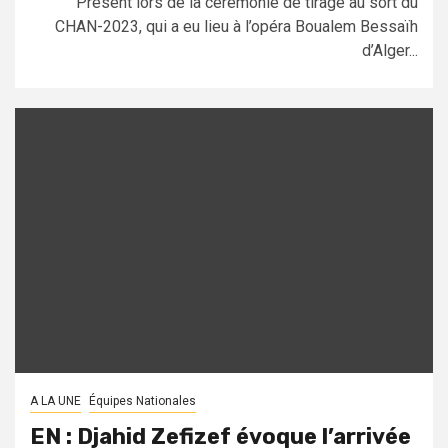
Présent lors de la cérémonie de tirage au sort du
CHAN-2023, qui a eu lieu à l’opéra Boualem Bessaïh
d’Alger...
A LA UNE
Équipes Nationales
EN : Djahid Zefizef évoque l’arrivée