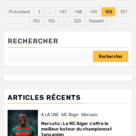
Pagination
Précédent
1
…
147
148
149
150
151
des
152
153
…
223
Suivant
publications
RECHERCHER
Rechercher
ARTICLES RÉCENTS
A LA UNE
MC Alger
Mercato
Mercato : Le MC Alger s’offre le
meilleur buteur du championnat
tanzanien