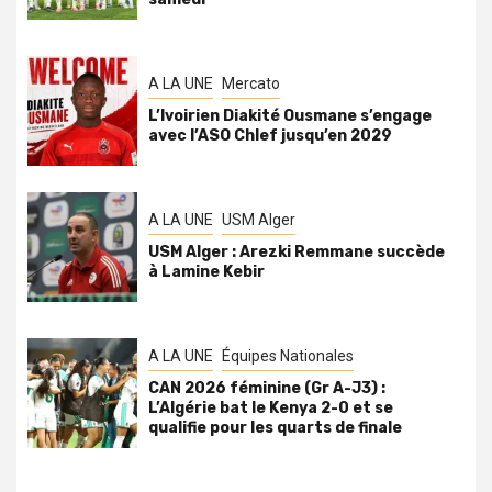
A LA UNE
Mercato
L’Ivoirien Diakité Ousmane s’engage
avec l’ASO Chlef jusqu’en 2029
A LA UNE
USM Alger
USM Alger : Arezki Remmane succède
à Lamine Kebir
A LA UNE
Équipes Nationales
CAN 2026 féminine (Gr A-J3) :
L’Algérie bat le Kenya 2-0 et se
qualifie pour les quarts de finale