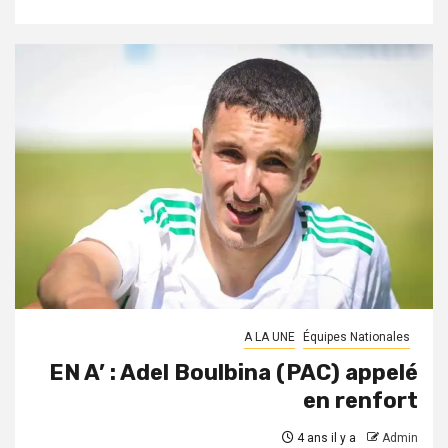
A LA UNE
Équipes Nationales
EN A’ : Adel Boulbina (PAC) appelé
en renfort
4 ans il y a
Admin