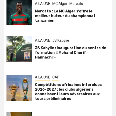
A LA UNE
MC Alger
Mercato
Mercato : Le MC Alger s’offre le
meilleur buteur du championnat
tanzanien
A LA UNE
JS Kabylie
JS Kabylie : inauguration du centre de
formation « Mohand Cherif
Hannachi »
A LA UNE
CAF
Compétitions africaines interclubs
2026-2027 : les clubs algériens
connaissent leurs adversaires aux
tours préliminaires