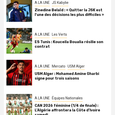
A LA UNE
JS Kabylie
Zinedine Belaïd : « Quitter la JSK est
l’une des décisions les plus difficiles »
A LA UNE
Les Verts
ES Tunis : Kouceila Boualia résilie son
contrat
A LA UNE
Mercato
USM Alger
USM Alger : Mohamed Amine Gharbi
signe pour trois saisons
A LA UNE
Équipes Nationales
CAN 2026 féminine (1/4 de finale) :
L’Algérie affrontera la Côte d’Ivoire
samedi