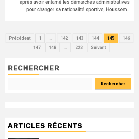
après avoir entamé les démarches administratives
pour changer sa nationalité sportive, Houssem...
Pagination
Précédent
1
…
142
143
144
145
146
des
147
148
…
223
Suivant
publications
RECHERCHER
Rechercher
ARTICLES RÉCENTS