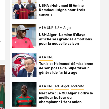
USMA : Mohamed El Amine
Ramdaoui signe pour trois
saisons
A LA UNE
USM Alger
USM Alger : Lamine N’diaye
affiche ses grandes ambitions
,
pour la nouvelle saison
A LA UNE
Tunisie : Haimoudi démissionne
de son poste de Superviseur
général de l’arbitrage
A LA UNE
MC Alger
Mercato
Mercato : Le MC Alger s’offre le
meilleur buteur du
championnat tanzanien