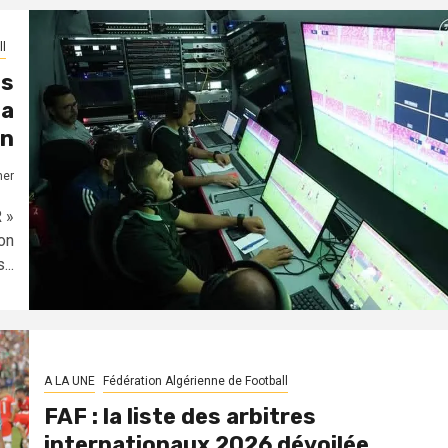
l
ts
la
on
mer
R »
on
..
A LA UNE
Fédération Algérienne de Football
FAF : la liste des arbitres
internationaux 2026 dévoilée