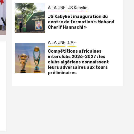
A LA UNE
JS Kabylie
JS Kabylie : inauguration du
centre de formation « Mohand
Cherif Hannachi »
A LA UNE
CAF
Compétitions africaines
interclubs 2026-2027 : les
clubs algériens connaissent
leurs adversaires aux tours
préliminaires