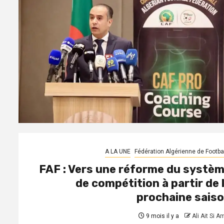
A LA UNE
Fédération Algérienne de Footbal
FAF : Vers une réforme du systè
de compétition à partir de 
prochaine sais
9 mois il y a
Ali Ait Si A