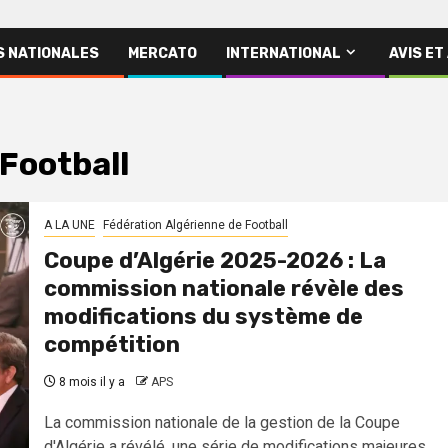
S NATIONALES
MERCATO
INTERNATIONAL
AVIS ET
Football
A LA UNE
Fédération Algérienne de Football
Coupe d’Algérie 2025-2026 : La
commission nationale révèle des
modifications du système de
compétition
8 mois il y a
APS
La commission nationale de la gestion de la Coupe
d'Algérie a révélé, une série de modifications majeures