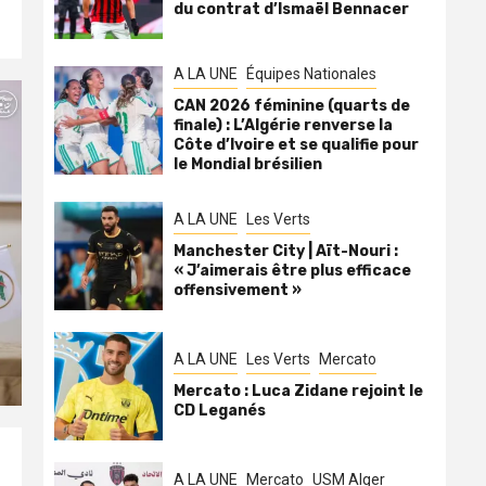
du contrat d’Ismaël Bennacer
A LA UNE
Équipes Nationales
CAN 2026 féminine (quarts de
finale) : L’Algérie renverse la
Côte d’Ivoire et se qualifie pour
le Mondial brésilien
A LA UNE
Les Verts
Manchester City | Aït-Nouri :
« J’aimerais être plus efficace
offensivement »
A LA UNE
Les Verts
Mercato
Mercato : Luca Zidane rejoint le
CD Leganés
A LA UNE
Mercato
USM Alger