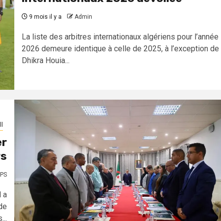
9 mois il y a
Admin
La liste des arbitres internationaux algériens pour l’année
2026 demeure identique à celle de 2025, à l’exception de
Dhikra Houia...
l
er
rs
PS
 a
de
...