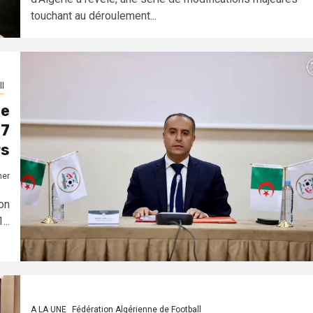
touchant au déroulement...
l
se
 7
rs
mer
on
..
A LA UNE
Fédération Algérienne de Football