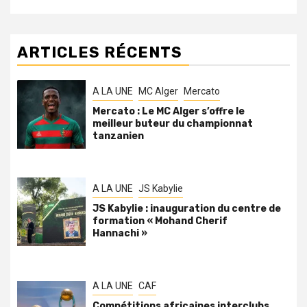
ARTICLES RÉCENTS
A LA UNE
MC Alger
Mercato
Mercato : Le MC Alger s’offre le
meilleur buteur du championnat
tanzanien
A LA UNE
JS Kabylie
JS Kabylie : inauguration du centre de
formation « Mohand Cherif
Hannachi »
A LA UNE
CAF
Compétitions africaines interclubs