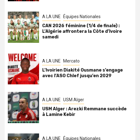
A LA UNE
Équipes Nationales
CAN 2026 féminine (1/4 de finale) :
L’Algérie affrontera la Côte d’Ivoire
samedi
A LA UNE
Mercato
L’Ivoirien Diakité Ousmane s’engage
avec l’ASO Chlef jusqu’en 2029
A LA UNE
USM Alger
USM Alger : Arezki Remmane succède
à Lamine Kebir
A LA UNE
Équipes Nationales