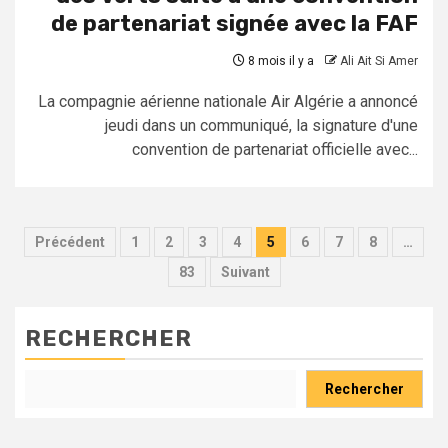
de partenariat signée avec la FAF
8 mois il y a
Ali Ait Si Amer
La compagnie aérienne nationale Air Algérie a annoncé
jeudi dans un communiqué, la signature d'une
convention de partenariat officielle avec...
Pagination
Précédent
1
2
3
4
5
6
7
8
…
des
83
Suivant
publications
RECHERCHER
Rechercher