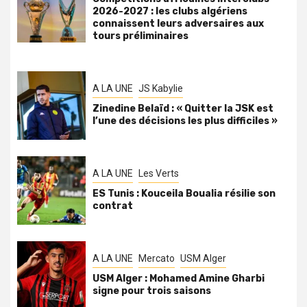
2026-2027 : les clubs algériens
connaissent leurs adversaires aux
tours préliminaires
A LA UNE
JS Kabylie
Zinedine Belaïd : « Quitter la JSK est
l’une des décisions les plus difficiles »
A LA UNE
Les Verts
ES Tunis : Kouceila Boualia résilie son
contrat
A LA UNE
Mercato
USM Alger
USM Alger : Mohamed Amine Gharbi
signe pour trois saisons