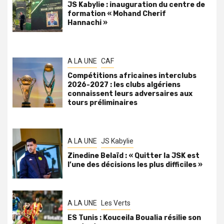
JS Kabylie : inauguration du centre de
formation « Mohand Cherif
Hannachi »
A LA UNE
CAF
Compétitions africaines interclubs
2026-2027 : les clubs algériens
connaissent leurs adversaires aux
tours préliminaires
A LA UNE
JS Kabylie
Zinedine Belaïd : « Quitter la JSK est
l’une des décisions les plus difficiles »
A LA UNE
Les Verts
ES Tunis : Kouceila Boualia résilie son