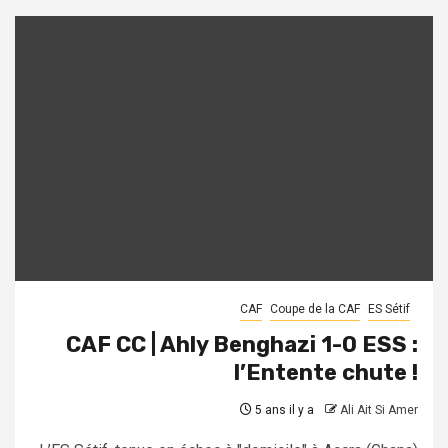
CAF
Coupe de la CAF
ES Sétif
CAF CC | Ahly Benghazi 1-0 ESS :
l’Entente chute !
5 ans il y a
Ali Ait Si Amer