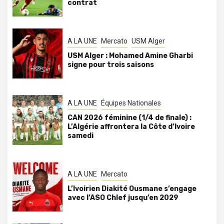
contrat
A LA UNE
Mercato
USM Alger
USM Alger : Mohamed Amine Gharbi
signe pour trois saisons
A LA UNE
Équipes Nationales
CAN 2026 féminine (1/4 de finale) :
L’Algérie affrontera la Côte d’Ivoire
samedi
A LA UNE
Mercato
L’Ivoirien Diakité Ousmane s’engage
avec l’ASO Chlef jusqu’en 2029