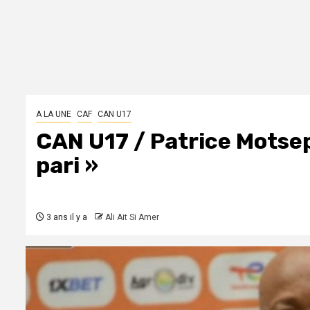
A LA UNE
CAF
CAN U17
CAN U17 / Patrice Motsepe
pari »
3 ans il y a
Ali Ait Si Amer