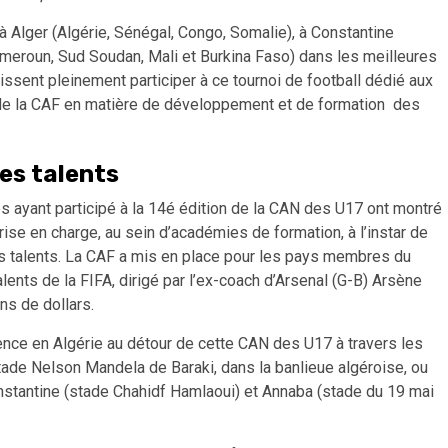
à Alger (Algérie, Sénégal, Congo, Somalie), à Constantine
ameroun, Sud Soudan, Mali et Burkina Faso) dans les meilleures
ssent pleinement participer à ce tournoi de football dédié aux
 de la CAF en matière de développement et de formation des
es talents
es ayant participé à la 14é édition de la CAN des U17 ont montré
prise en charge, au sein d’académies de formation, à l’instar de
nes talents. La CAF a mis en place pour les pays membres du
nts de la FIFA, dirigé par l’ex-coach d’Arsenal (G-B) Arsène
ns de dollars.
ence en Algérie au détour de cette CAN des U17 à travers les
tade Nelson Mandela de Baraki, dans la banlieue algéroise, ou
nstantine (stade Chahidf Hamlaoui) et Annaba (stade du 19 mai