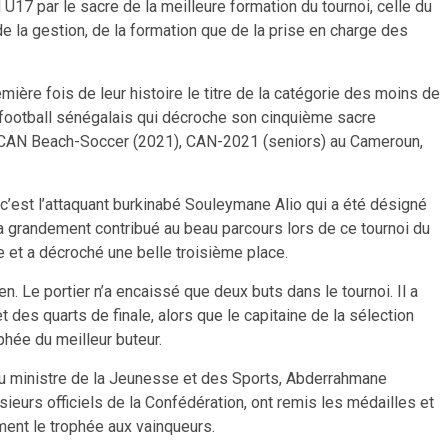
 U17 par le sacre de la meilleure formation du tournoi, celle du
de la gestion, de la formation que de la prise en charge des
ière fois de leur histoire le titre de la catégorie des moins de
 football sénégalais qui décroche son cinquième sacre
la CAN Beach-Soccer (2021), CAN-2021 (seniors) au Cameroun,
, c’est l’attaquant burkinabé Souleymane Alio qui a été désigné
 a grandement contribué au beau parcours lors de ce tournoi du
e et a décroché une belle troisième place.
. Le portier n’a encaissé que deux buts dans le tournoi. Il a
des quarts de finale, alors que le capitaine de la sélection
phée du meilleur buteur.
u ministre de la Jeunesse et des Sports, Abderrahmane
ieurs officiels de la Confédération, ont remis les médailles et
ent le trophée aux vainqueurs.