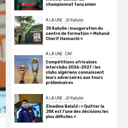
championnat tanzanien
A LA UNE
JS Kabylie
JS Kabylie : inauguration du
centre de formation « Mohand
Cherif Hannachi »
A LA UNE
CAF
Compétitions africaines
interclubs 2026-2027 : les
clubs algériens connaissent
leurs adversaires aux tours
préliminaires
A LA UNE
JS Kabylie
Zinedine Belaïd : « Quitter la
JSK est l’une des décisions les
plus difficiles »