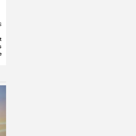
S
t
s
e