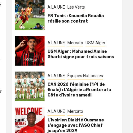
e
A LA UNE
Les Verts
ES Tunis : Kouceila Boualia
résilie son contrat
A LA UNE
Mercato
USM Alger
USM Alger : Mohamed Amine
Gharbi signe pour trois saisons
i
A LA UNE
Équipes Nationales
CAN 2026 féminine (1/4 de
finale) : L’Algérie affrontera la
s
Côte d’Ivoire samedi
A LA UNE
Mercato
L’Ivoirien Diakité Ousmane
s’engage avec l’ASO Chlef
jusqu’en 2029