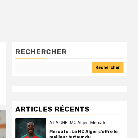
RECHERCHER
Rechercher
ARTICLES RÉCENTS
A LA UNE
MC Alger
Mercato
Mercato : Le MC Alger s’offre le
meilleur buteur du