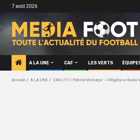
Aller
7 août 2026
au
contenu
A LA UNE
CAF
LES VERTS
ÉQUIPE
Accueil
A LA UNE
CAN U17 / Patrice Motsepe : « l’Algérie a réussi s