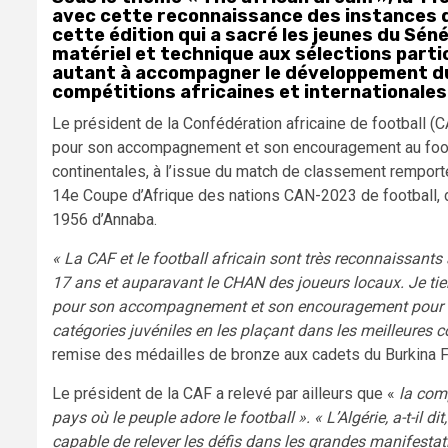
avec cette reconnaissance des instances du 
cette édition qui a sacré les jeunes du Séné
matériel et technique aux sélections parti
autant à accompagner le développement du 
compétitions africaines et internationales
Le président de la Confédération africaine de football (
pour son accompagnement et son encouragement au footbal
continentales, à l’issue du match de classement remporté
14e Coupe d’Afrique des nations CAN-2023 de football, d
1956 d’Annaba.
« La CAF et le football africain sont très reconnaissants 
17 ans et auparavant le CHAN des joueurs locaux. Je t
pour son accompagnement et son encouragement pour le fo
catégories juvéniles en les plaçant dans les meilleures c
remise des médailles de bronze aux cadets du Burkina 
Le président de la CAF a relevé par ailleurs que «
la com
pays où le peuple adore le football ». « L’Algérie, a-t-il di
capable de relever les défis dans les grandes manifestat