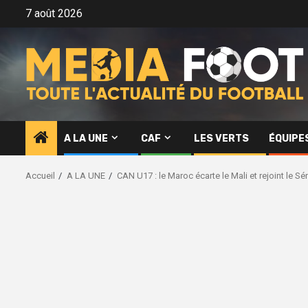
Aller
7 août 2026
au
contenu
A LA UNE
CAF
LES VERTS
ÉQUIPE
Accueil
A LA UNE
CAN U17 : le Maroc écarte le Mali et rejoint le Sé