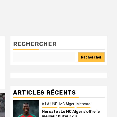
RECHERCHER
Rechercher
ARTICLES RÉCENTS
A LA UNE
MC Alger
Mercato
Mercato : Le MC Alger s’offre le
meilleur buteur du