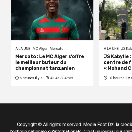
A LA UNE
MC Alger
Mercato
A LA UNE
JS Kab
Mercato : Le MC Alger s’offre
JS Kabylie 
le meilleur buteur du
centre de 
championnat tanzanien
« Mohand C
6 heures il y a
Ali Ait Si Amer
10 heures il y 
Copyright © All rights reserved. Media Foot Dz, la crédibil
l'échelle nationale qu'internationale. C'est un journal qui s