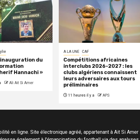
ylie
A LA UNE
CAF
: inauguration du
Compétitions africaines
formation
interclubs 2026-2027 : les
herif Hannachi »
clubs algériens connaissent
leurs adversaires aux tours
a
Ali Ait Si Amer
préliminaires
11 heures il y a
APS
ité en ligne. Site électronique agréé, appartenant à Ait Si Amer Pro
'intéresse également à l'émancipation du football via des analyse