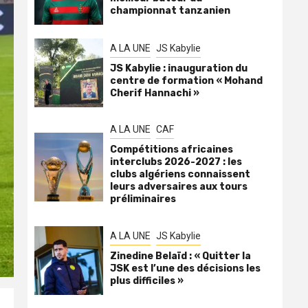
championnat tanzanien
A LA UNE
JS Kabylie
JS Kabylie : inauguration du
centre de formation « Mohand
Cherif Hannachi »
A LA UNE
CAF
Compétitions africaines
interclubs 2026-2027 : les
clubs algériens connaissent
leurs adversaires aux tours
préliminaires
A LA UNE
JS Kabylie
Zinedine Belaïd : « Quitter la
JSK est l’une des décisions les
plus difficiles »