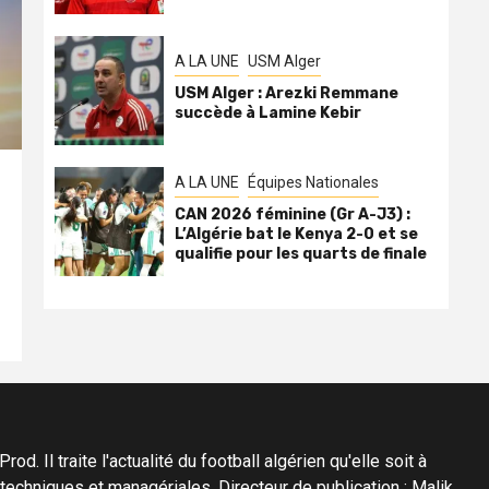
A LA UNE
USM Alger
USM Alger : Arezki Remmane
succède à Lamine Kebir
A LA UNE
Équipes Nationales
CAN 2026 féminine (Gr A-J3) :
L’Algérie bat le Kenya 2-0 et se
qualifie pour les quarts de finale
d. Il traite l'actualité du football algérien qu'elle soit à
s techniques et managériales. Directeur de publication : Malik