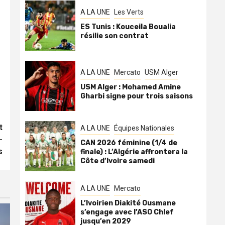
A LA UNE
Les Verts
ES Tunis : Kouceila Boualia
résilie son contrat
A LA UNE
Mercato
USM Alger
USM Alger : Mohamed Amine
Gharbi signe pour trois saisons
t
A LA UNE
Équipes Nationales
-
CAN 2026 féminine (1/4 de
s
finale) : L’Algérie affrontera la
Côte d’Ivoire samedi
A LA UNE
Mercato
L’Ivoirien Diakité Ousmane
s’engage avec l’ASO Chlef
jusqu’en 2029