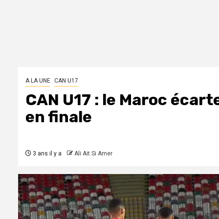
A LA UNE
CAN U17
CAN U17 : le Maroc écarte 
en finale
3 ans il y a
Ali Ait Si Amer