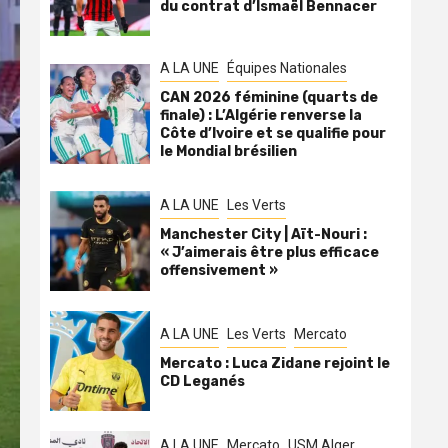
du contrat d’Ismaël Bennacer
A LA UNE
Équipes Nationales
CAN 2026 féminine (quarts de
finale) : L’Algérie renverse la
Côte d’Ivoire et se qualifie pour
le Mondial brésilien
A LA UNE
Les Verts
Manchester City | Aït-Nouri :
« J’aimerais être plus efficace
offensivement »
A LA UNE
Les Verts
Mercato
Mercato : Luca Zidane rejoint le
CD Leganés
A LA UNE
Mercato
USM Alger