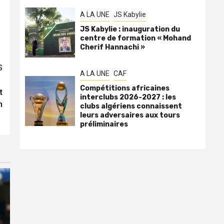
A LA UNE
JS Kabylie
JS Kabylie : inauguration du
centre de formation « Mohand
Cherif Hannachi »
S
A LA UNE
CAF
Compétitions africaines
t
interclubs 2026-2027 : les
n
clubs algériens connaissent
leurs adversaires aux tours
préliminaires