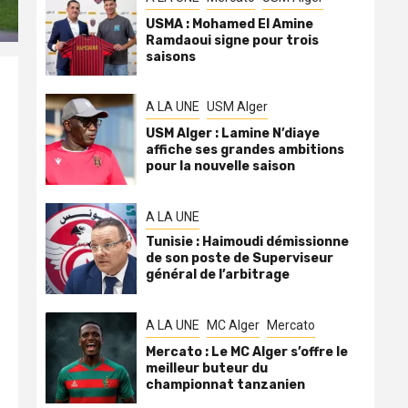
USMA : Mohamed El Amine
Ramdaoui signe pour trois
saisons
A LA UNE
USM Alger
USM Alger : Lamine N’diaye
affiche ses grandes ambitions
pour la nouvelle saison
A LA UNE
Tunisie : Haimoudi démissionne
de son poste de Superviseur
général de l’arbitrage
A LA UNE
MC Alger
Mercato
Mercato : Le MC Alger s’offre le
meilleur buteur du
championnat tanzanien