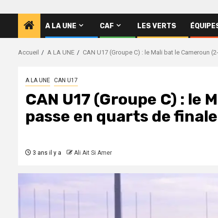
A LA UNE
CAF
LES VERTS
ÉQUIPE
Accueil
A LA UNE
CAN U17 (Groupe C) : le Mali bat le Cameroun (2-
A LA UNE
CAN U17
CAN U17 (Groupe C) : le M
passe en quarts de finale
3 ans il y a
Ali Ait Si Amer