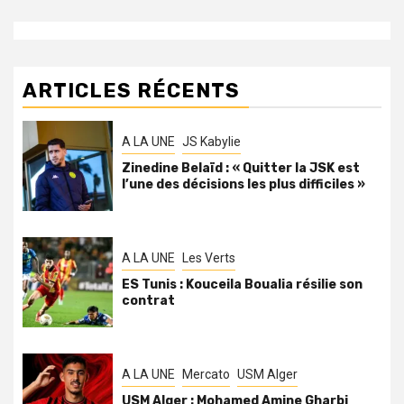
ARTICLES RÉCENTS
A LA UNE
JS Kabylie
Zinedine Belaïd : « Quitter la JSK est
l’une des décisions les plus difficiles »
A LA UNE
Les Verts
ES Tunis : Kouceila Boualia résilie son
contrat
A LA UNE
Mercato
USM Alger
USM Alger : Mohamed Amine Gharbi