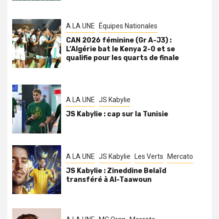
A LA UNE
Équipes Nationales
CAN 2026 féminine (Gr A-J3) :
L’Algérie bat le Kenya 2-0 et se
qualifie pour les quarts de finale
A LA UNE
JS Kabylie
JS Kabylie : cap sur la Tunisie
A LA UNE
JS Kabylie
Les Verts
Mercato
JS Kabylie : Zineddine Belaïd
transféré à Al-Taawoun