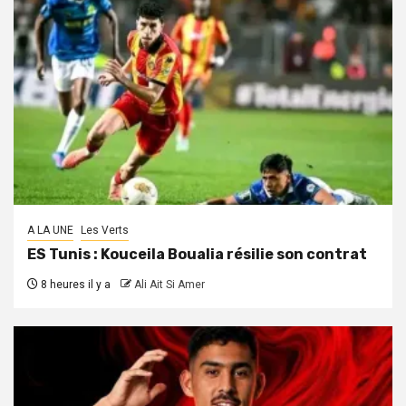
A LA UNE
Les Verts
ES Tunis : Kouceila Boualia résilie son contrat
8 heures il y a
Ali Ait Si Amer