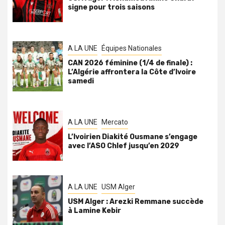
signe pour trois saisons
A LA UNE
Équipes Nationales
CAN 2026 féminine (1/4 de finale) :
L’Algérie affrontera la Côte d’Ivoire
samedi
A LA UNE
Mercato
L’Ivoirien Diakité Ousmane s’engage
avec l’ASO Chlef jusqu’en 2029
A LA UNE
USM Alger
USM Alger : Arezki Remmane succède
à Lamine Kebir