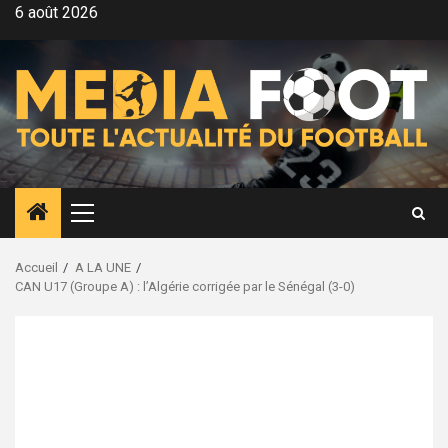
Aller
6 août 2026
au
contenu
Menu
principal
Accueil
A LA UNE
CAN U17 (Groupe A) : l’Algérie corrigée par le Sénégal (3-0)