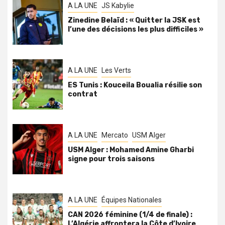
A LA UNE
JS Kabylie
Zinedine Belaïd : « Quitter la JSK est
l’une des décisions les plus difficiles »
A LA UNE
Les Verts
ES Tunis : Kouceila Boualia résilie son
contrat
A LA UNE
Mercato
USM Alger
USM Alger : Mohamed Amine Gharbi
signe pour trois saisons
A LA UNE
Équipes Nationales
CAN 2026 féminine (1/4 de finale) :
L’Algérie affrontera la Côte d’Ivoire