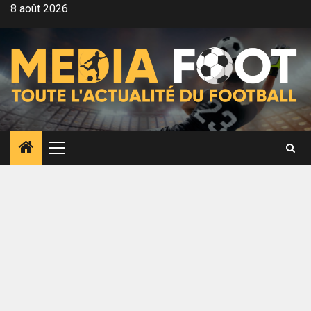
Aller
8 août 2026
au
contenu
Menu
principal