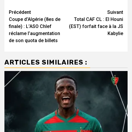
Navigation
Précédent
Suivant
Coupe d’Algérie (8es de
Total CAF CL : El Houni
d’article
finale) : L’ASO Chlef
(EST) forfait face à la JS
réclame l’augmentation
Kabylie
de son quota de billets
ARTICLES SIMILAIRES :