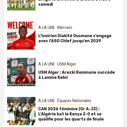
samedi
A LA UNE
Mercato
L’Ivoirien Diakité Ousmane s’engage
avec l’ASO Chlef jusqu’en 2029
A LA UNE
USM Alger
USM Alger : Arezki Remmane succède
à Lamine Kebir
A LA UNE
Équipes Nationales
CAN 2026 féminine (Gr A-J3) :
L’Algérie bat le Kenya 2-0 et se
qualifie pour les quarts de finale