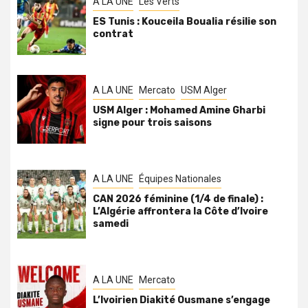
A LA UNE
Les Verts
ES Tunis : Kouceila Boualia résilie son
contrat
A LA UNE
Mercato
USM Alger
USM Alger : Mohamed Amine Gharbi
signe pour trois saisons
A LA UNE
Équipes Nationales
CAN 2026 féminine (1/4 de finale) :
L’Algérie affrontera la Côte d’Ivoire
samedi
A LA UNE
Mercato
L’Ivoirien Diakité Ousmane s’engage