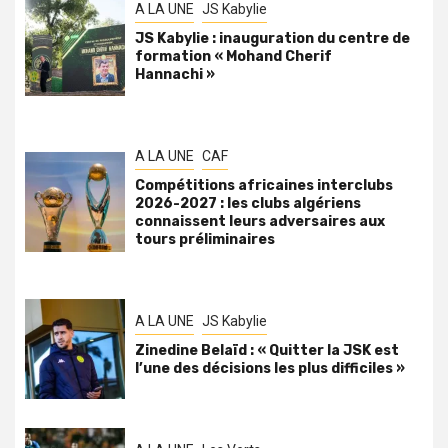
A LA UNE
JS Kabylie
JS Kabylie : inauguration du centre de
formation « Mohand Cherif
Hannachi »
A LA UNE
CAF
Compétitions africaines interclubs
2026-2027 : les clubs algériens
connaissent leurs adversaires aux
tours préliminaires
A LA UNE
JS Kabylie
Zinedine Belaïd : « Quitter la JSK est
l’une des décisions les plus difficiles »