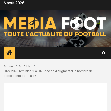
Aller
6 août 2026
au
contenu
Menu
principal
Accueil
A LA UNE
CAN-2026 féminine : La CAF décide d’augmenter le nombre de
participants de 12 à 16