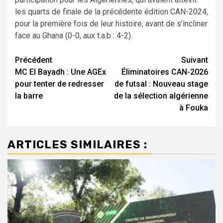
les quarts de finale de la précédente édition CAN-2024,
pour la première fois de leur histoire, avant de s’incliner
face au Ghana (0-0, aux t.a.b : 4-2).
Navigation
Précédent
Suivant
MC El Bayadh : Une AGEx
Éliminatoires CAN-2026
d’article
pour tenter de redresser
de futsal : Nouveau stage
la barre
de la sélection algérienne
à Fouka
ARTICLES SIMILAIRES :