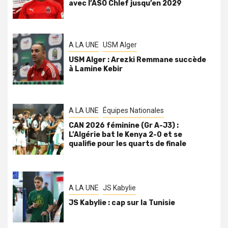
avec l’ASO Chlef jusqu’en 2029
A LA UNE
USM Alger
USM Alger : Arezki Remmane succède
à Lamine Kebir
A LA UNE
Équipes Nationales
CAN 2026 féminine (Gr A-J3) :
L’Algérie bat le Kenya 2-0 et se
qualifie pour les quarts de finale
A LA UNE
JS Kabylie
JS Kabylie : cap sur la Tunisie