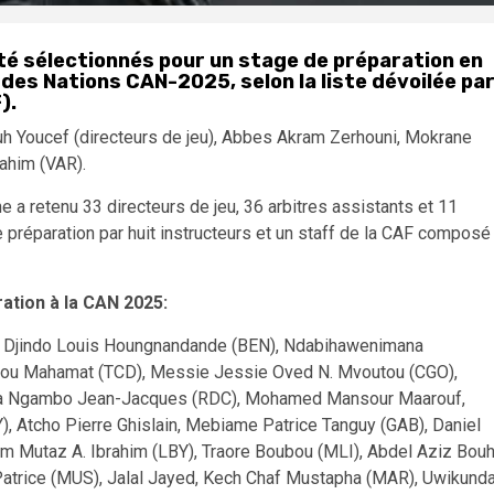
été sélectionnés pour un stage de préparation en
 des Nations CAN-2025, selon la liste dévoilée pa
).
uh Youcef (directeurs de jeu), Abbes Akram Zerhouni, Mokrane
rahim (VAR).
ne a retenu 33 directeurs de jeu, 36 arbitres assistants et 11
e préparation par huit instructeurs et un staff de la CAF composé
ration à la CAN 2025:
, Djindo Louis Houngnandande (BEN), Ndabihawenimana
llaou Mahamat (TCD), Messie Jessie Oved N. Mvoutou (CGO),
Ndala Ngambo Jean-Jacques (RDC), Mohamed Mansour Maarouf,
tcho Pierre Ghislain, Mebiame Patrice Tanguy (GAB), Daniel
m Mutaz A. Ibrahim (LBY), Traore Boubou (MLI), Abdel Aziz Bouh
Patrice (MUS), Jalal Jayed, Kech Chaf Mustapha (MAR), Uwikund