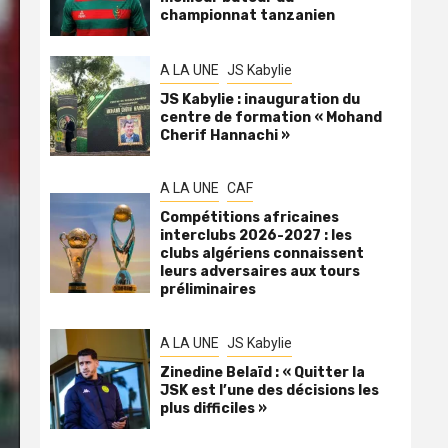
championnat tanzanien
A LA UNE
JS Kabylie
JS Kabylie : inauguration du
centre de formation « Mohand
Cherif Hannachi »
A LA UNE
CAF
Compétitions africaines
interclubs 2026-2027 : les
clubs algériens connaissent
leurs adversaires aux tours
préliminaires
A LA UNE
JS Kabylie
Zinedine Belaïd : « Quitter la
JSK est l’une des décisions les
plus difficiles »