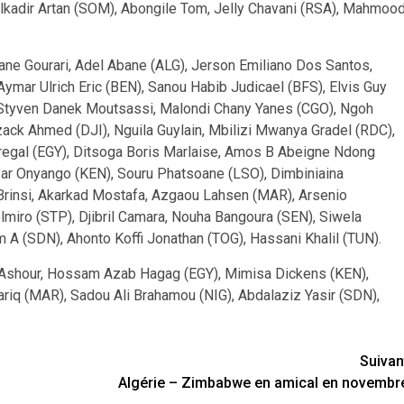
lkadir Artan (SOM), Abongile Tom, Jelly Chavani (RSA), Mahmoo
e Gourari, Adel Abane (ALG), Jerson Emiliano Dos Santos,
mar Ulrich Eric (BEN), Sanou Habib Judicael (BFS), Elvis Guy
tyven Danek Moutsassi, Malondi Chany Yanes (CGO), Ngoh
ack Ahmed (DJI), Nguila Guylain, Mbilizi Mwanya Gradel (RDC),
gal (EGY), Ditsoga Boris Marlaise, Amos B Abeigne Ndong
zar Onyango (KEN), Souru Phatsoane (LSO), Dimbiniaina
Brinsi, Akarkad Mostafa, Azgaou Lahsen (MAR), Arsenio
iro (STP), Djibril Camara, Nouha Bangoura (SEN), Siwela
 A (SDN), Ahonto Koffi Jonathan (TOG), Hassani Khalil (TUN).
shour, Hossam Azab Hagag (EGY), Mimisa Dickens (KEN),
riq (MAR), Sadou Ali Brahamou (NIG), Abdalaziz Yasir (SDN),
Suivan
Algérie – Zimbabwe en amical en novembr