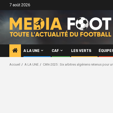
Aller
7 août 2026
au
contenu
A LA UNE
CAF
LES VERTS
ÉQUIPE
Accueil
A LA UNE
CAN-2025 : Six arbitres algériens retenus pour u