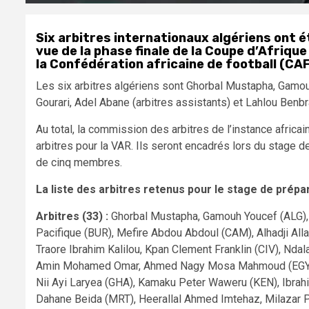
Six arbitres internationaux algériens ont 
vue de la phase finale de la Coupe d’Afrique
la Confédération africaine de football (CAF
Les six arbitres algériens sont Ghorbal Mustapha, Gamo
Gourari, Adel Abane (arbitres assistants) et Lahlou Benb
Au total, la commission des arbitres de l’instance africai
arbitres pour la VAR. Ils seront encadrés lors du stage d
de cinq membres.
La liste des arbitres retenus pour le stage de prépa
Arbitres (33) :
Ghorbal Mustapha, Gamouh Youcef (ALG)
Pacifique (BUR), Mefire Abdou Abdoul (CAM), Alhadji A
Traore Ibrahim Kalilou, Kpan Clement Franklin (CIV), 
Amin Mohamed Omar, Ahmed Nagy Mosa Mahmoud (EGY), A
Nii Ayi Laryea (GHA), Kamaku Peter Waweru (KEN), Ibrahi
Dahane Beida (MRT), Heerallal Ahmed Imtehaz, Milazar 