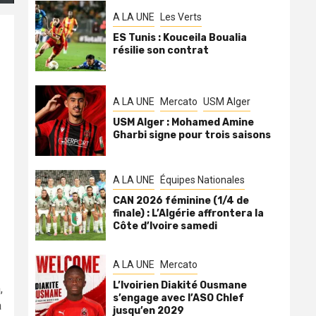
A LA UNE
Les Verts
ES Tunis : Kouceila Boualia
résilie son contrat
r
A LA UNE
Mercato
USM Alger
USM Alger : Mohamed Amine
Gharbi signe pour trois saisons
A LA UNE
Équipes Nationales
CAN 2026 féminine (1/4 de
finale) : L’Algérie affrontera la
Côte d’Ivoire samedi
A LA UNE
Mercato
L’Ivoirien Diakité Ousmane
,
s’engage avec l’ASO Chlef
a
jusqu’en 2029