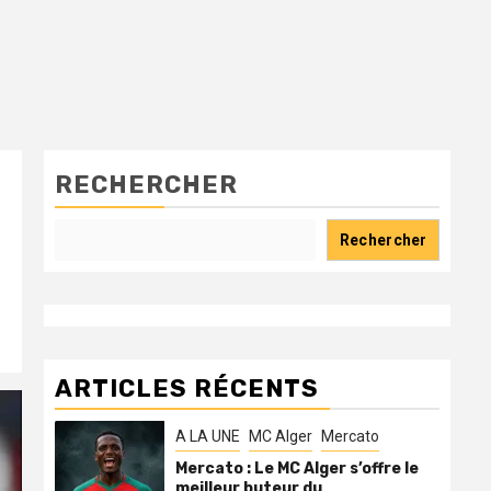
RECHERCHER
Rechercher
ARTICLES RÉCENTS
A LA UNE
MC Alger
Mercato
Mercato : Le MC Alger s’offre le
meilleur buteur du