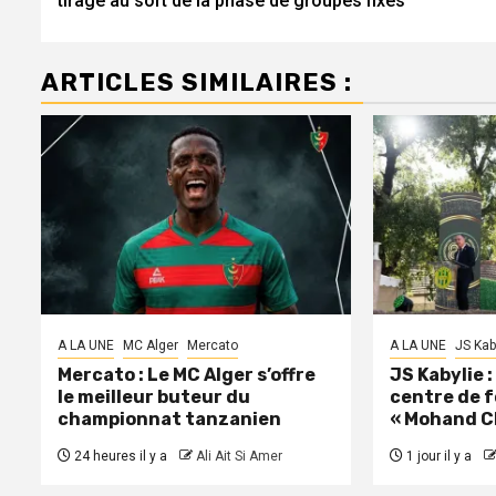
tirage au sort de la phase de groupes fixés
ARTICLES SIMILAIRES :
A LA UNE
MC Alger
Mercato
A LA UNE
JS Kab
Mercato : Le MC Alger s’offre
JS Kabylie 
le meilleur buteur du
centre de 
championnat tanzanien
« Mohand C
24 heures il y a
Ali Ait Si Amer
1 jour il y a