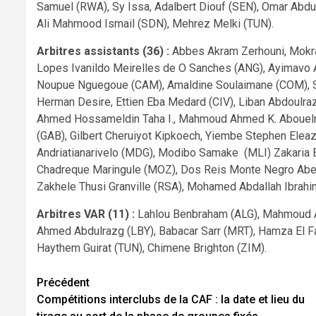
Samuel (RWA), Sy Issa, Adalbert Diouf (SEN), Omar Abdu
Ali Mahmood Ismail (SDN), Mehrez Melki (TUN).
Arbitres assistants (36) :
Abbes Akram Zerhouni, Mokran
Lopes Ivanildo Meirelles de O Sanches (ANG), Ayimavo Ay
Noupue Nguegoue (CAM), Amaldine Soulaimane (COM), S
Herman Desire, Ettien Eba Medard (CIV), Liban Abdoulraz
Ahmed Hossameldin Taha I., Mahmoud Ahmed K. Abouelre
(GAB), Gilbert Cheruiyot Kipkoech, Yiembe Stephen Elea
Andriatianarivelo (MDG), Modibo Samake (MLI) Zakaria 
Chadreque Maringule (MOZ), Dos Reis Monte Negro Abelm
Zakhele Thusi Granville (RSA), Mohamed Abdallah Ibrahim
Arbitres VAR (11) :
Lahlou Benbraham (ALG), Mahmoud A
Ahmed Abdulrazg (LBY), Babacar Sarr (MRT), Hamza El Fa
Haythem Guirat (TUN), Chimene Brighton (ZIM).
Navigation
Précédent
Compétitions interclubs de la CAF : la date et lieu du
d’article