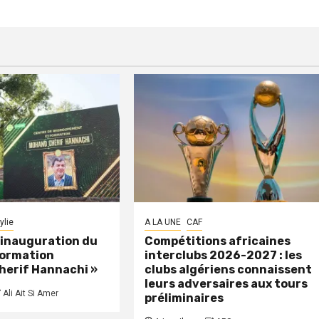
ylie
A LA UNE
CAF
: inauguration du
Compétitions africaines
formation
interclubs 2026-2027 : les
herif Hannachi »
clubs algériens connaissent
leurs adversaires aux tours
Ali Ait Si Amer
préliminaires