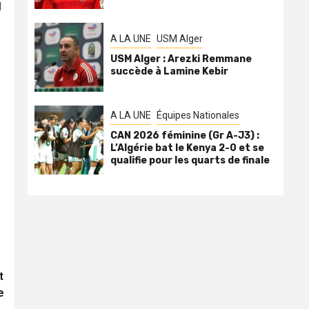
d
A LA UNE
USM Alger
USM Alger : Arezki Remmane
succède à Lamine Kebir
A LA UNE
Équipes Nationales
CAN 2026 féminine (Gr A-J3) :
L’Algérie bat le Kenya 2-0 et se
qualifie pour les quarts de finale
t
e