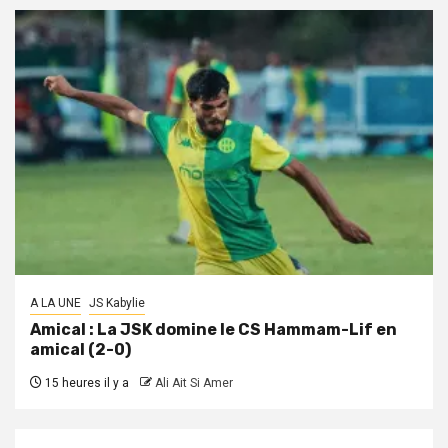
A LA UNE
JS Kabylie
Amical : La JSK domine le CS Hammam-Lif en
amical (2-0)
15 heures il y a
Ali Ait Si Amer