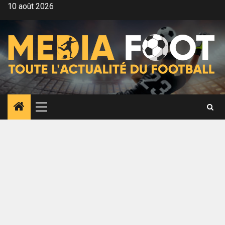
Aller
10 août 2026
au
contenu
Menu
principal