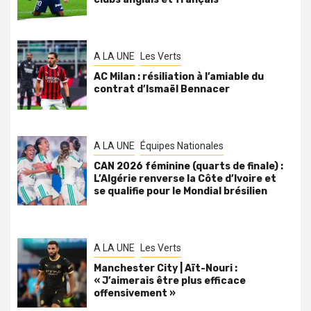
A LA UNE
Les Verts
AC Milan : résiliation à l’amiable du
contrat d’Ismaël Bennacer
A LA UNE
Équipes Nationales
CAN 2026 féminine (quarts de finale) :
L’Algérie renverse la Côte d’Ivoire et
se qualifie pour le Mondial brésilien
A LA UNE
Les Verts
Manchester City | Aït-Nouri :
« J’aimerais être plus efficace
offensivement »