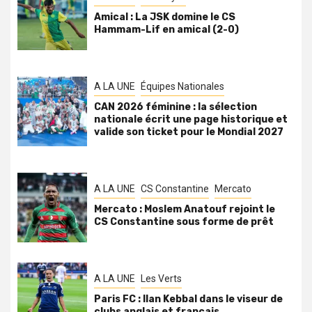
Amical : La JSK domine le CS
Hammam-Lif en amical (2-0)
A LA UNE
Équipes Nationales
CAN 2026 féminine : la sélection
nationale écrit une page historique et
valide son ticket pour le Mondial 2027
A LA UNE
CS Constantine
Mercato
Mercato : Moslem Anatouf rejoint le
CS Constantine sous forme de prêt
A LA UNE
Les Verts
Paris FC : Ilan Kebbal dans le viseur de
clubs anglais et français