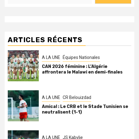
ARTICLES RÉCENTS
A LA UNE
Équipes Nationales
CAN 2026 féminine : L’Algérie
affrontera le Malawi en demi-finales
A LA UNE
CR Belouizdad
Amical : Le CRB et le Stade Tunisien se
neutralisent (1-1)
A LA UNE
JS Kabylie