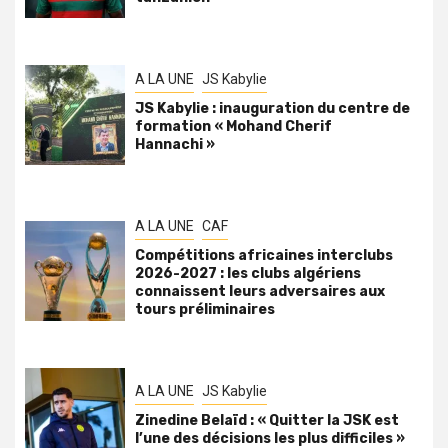
A LA UNE
JS Kabylie
JS Kabylie : inauguration du centre de
formation « Mohand Cherif
Hannachi »
A LA UNE
CAF
Compétitions africaines interclubs
2026-2027 : les clubs algériens
connaissent leurs adversaires aux
tours préliminaires
A LA UNE
JS Kabylie
Zinedine Belaïd : « Quitter la JSK est
l’une des décisions les plus difficiles »