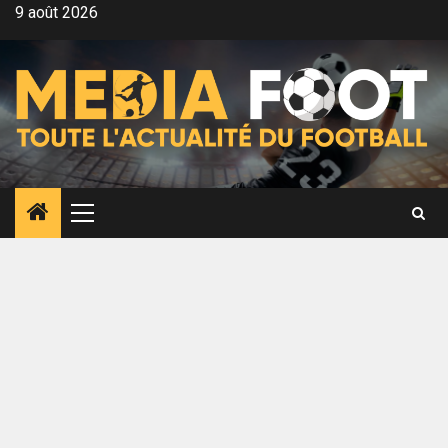
Aller
9 août 2026
au
contenu
Menu
principal