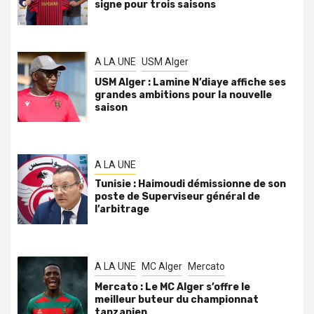
signe pour trois saisons
A LA UNE
USM Alger
USM Alger : Lamine N’diaye affiche ses
grandes ambitions pour la nouvelle
saison
A LA UNE
Tunisie : Haimoudi démissionne de son
poste de Superviseur général de
l’arbitrage
A LA UNE
MC Alger
Mercato
Mercato : Le MC Alger s’offre le
meilleur buteur du championnat
tanzanien