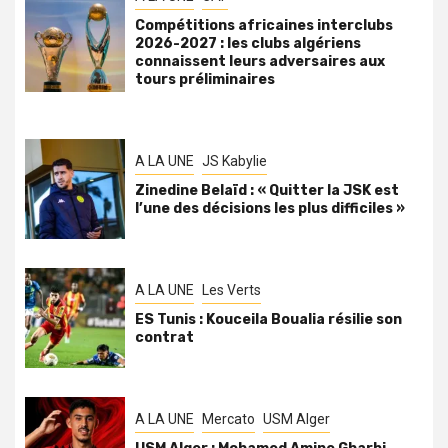
Compétitions africaines interclubs
2026-2027 : les clubs algériens
connaissent leurs adversaires aux
tours préliminaires
A LA UNE
JS Kabylie
Zinedine Belaïd : « Quitter la JSK est
l’une des décisions les plus difficiles »
A LA UNE
Les Verts
ES Tunis : Kouceila Boualia résilie son
contrat
A LA UNE
Mercato
USM Alger