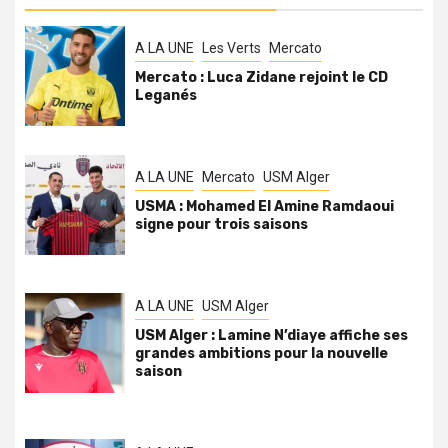
A LA UNE
Les Verts
Mercato
Mercato : Luca Zidane rejoint le CD
Leganés
A LA UNE
Mercato
USM Alger
USMA : Mohamed El Amine Ramdaoui
signe pour trois saisons
A LA UNE
USM Alger
USM Alger : Lamine N’diaye affiche ses
grandes ambitions pour la nouvelle
saison