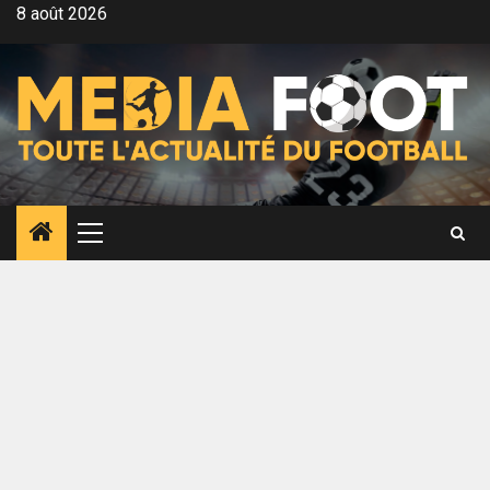
Aller
8 août 2026
au
contenu
Menu
principal