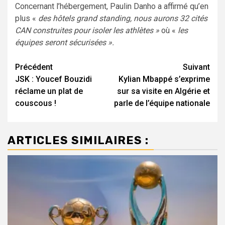
Concernant l’hébergement, Paulin Danho a affirmé qu’en
plus «
des hôtels grand standing, nous aurons 32 cités
CAN construites pour isoler les athlètes »
où «
les
équipes seront sécurisées ».
Navigation
Précédent
Suivant
JSK : Youcef Bouzidi
Kylian Mbappé s’exprime
d’article
réclame un plat de
sur sa visite en Algérie et
couscous !
parle de l’équipe nationale
ARTICLES SIMILAIRES :