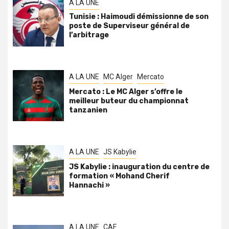
A LA UNE
Tunisie : Haimoudi démissionne de son
poste de Superviseur général de
l’arbitrage
A LA UNE
MC Alger
Mercato
Mercato : Le MC Alger s’offre le
meilleur buteur du championnat
tanzanien
A LA UNE
JS Kabylie
JS Kabylie : inauguration du centre de
formation « Mohand Cherif
Hannachi »
A LA UNE
CAF