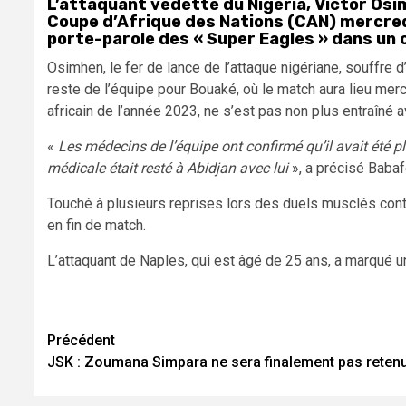
L’attaquant vedette du Nigeria, Victor Osim
Coupe d’Afrique des Nations (CAN) mercredi
porte-parole des « Super Eagles » dans un
Osimhen, le fer de lance de l’attaque nigériane, souffre d
reste de l’équipe pour Bouaké, où le match aura lieu mer
africain de l’année 2023, ne s’est pas non plus entraîné a
«
Les médecins de l’équipe ont confirmé qu’il avait été p
médicale était resté à Abidjan avec lui
», a précisé Babaf
Touché à plusieurs reprises lors des duels musclés cont
en fin de match.
L’attaquant de Naples, qui est âgé de 25 ans, a marqué un
Navigation
Précédent
JSK : Zoumana Simpara ne sera finalement pas reten
d’article