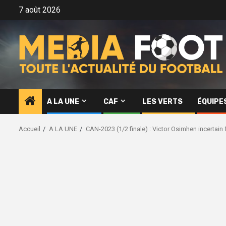
Aller
7 août 2026
au
contenu
A LA UNE
CAF
LES VERTS
ÉQUIPE
Accueil
A LA UNE
CAN-2023 (1/2 finale) : Victor Osimhen incertain 