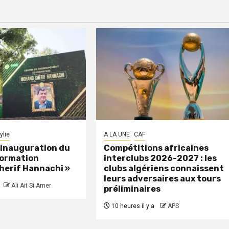
ylie
A LA UNE
CAF
: inauguration du
Compétitions africaines
formation
interclubs 2026-2027 : les
herif Hannachi »
clubs algériens connaissent
leurs adversaires aux tours
Ali Ait Si Amer
préliminaires
10 heures il y a
APS