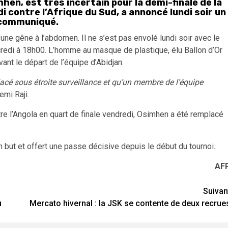
hen, est très incertain pour la demi-finale de la
 contre l’Afrique du Sud, a annoncé lundi soir un
 communiqué.
’une gêne à l’abdomen. Il ne s’est pas envolé lundi soir avec le
credi à 18h00. L’homme au masque de plastique, élu Ballon d’Or
vant le départ de l’équipe d’Abidjan.
lacé sous étroite surveillance et qu’un membre de l’équipe
emi Raji.
re l’Angola en quart de finale vendredi, Osimhen a été remplacé
 but et offert une passe décisive depuis le début du tournoi.
AF
Suivan
u
Mercato hivernal : la JSK se contente de deux recrue