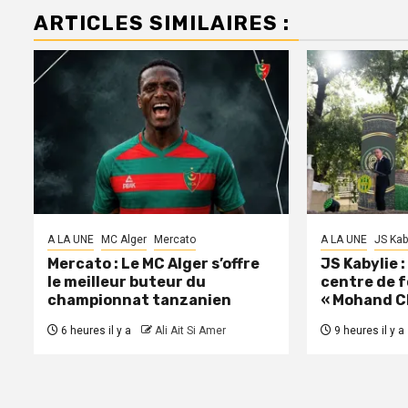
ARTICLES SIMILAIRES :
A LA UNE
MC Alger
Mercato
A LA UNE
JS Kab
Mercato : Le MC Alger s’offre
JS Kabylie 
le meilleur buteur du
centre de 
championnat tanzanien
« Mohand C
6 heures il y a
Ali Ait Si Amer
9 heures il y a