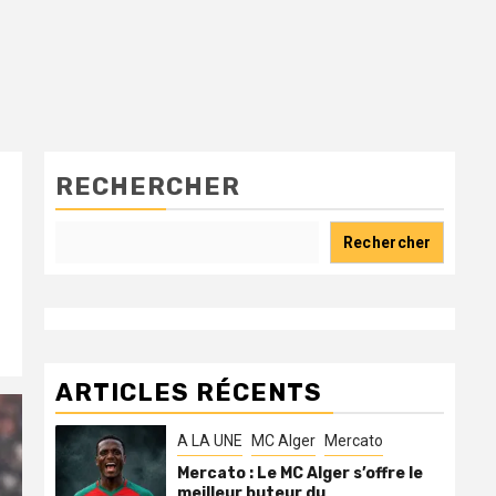
RECHERCHER
Rechercher
ARTICLES RÉCENTS
A LA UNE
MC Alger
Mercato
Mercato : Le MC Alger s’offre le
meilleur buteur du