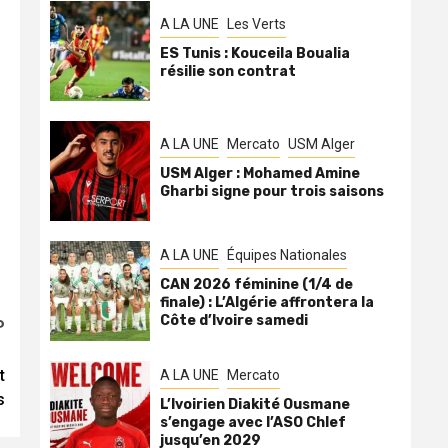
A LA UNE
Les Verts
ES Tunis : Kouceila Boualia
résilie son contrat
A LA UNE
Mercato
USM Alger
USM Alger : Mohamed Amine
Gharbi signe pour trois saisons
A LA UNE
Équipes Nationales
CAN 2026 féminine (1/4 de
finale) : L’Algérie affrontera la
Côte d’Ivoire samedi
P
t
A LA UNE
Mercato
s
L’Ivoirien Diakité Ousmane
s’engage avec l’ASO Chlef
jusqu’en 2029