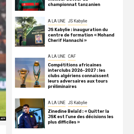
championnat tanzanien
A LA UNE
JS Kabylie
JS Kabylie : inauguration du
centre de formation « Mohand
Cherif Hannachi »
A LA UNE
CAF
Compétitions africaines
interclubs 2026-2027 : les
clubs algériens connaissent
leurs adversaires aux tours
préliminaires
A LA UNE
JS Kabylie
Zinedine Belaïd : « Quitter la
JSK est l’une des décisions les
plus difficiles »