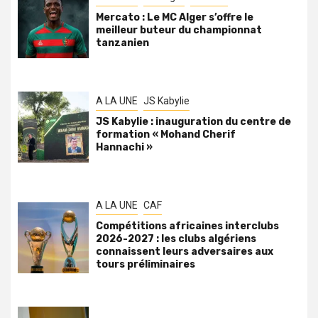
Mercato : Le MC Alger s’offre le
meilleur buteur du championnat
tanzanien
A LA UNE
JS Kabylie
JS Kabylie : inauguration du centre de
formation « Mohand Cherif
Hannachi »
A LA UNE
CAF
Compétitions africaines interclubs
2026-2027 : les clubs algériens
connaissent leurs adversaires aux
tours préliminaires