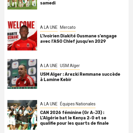
samedi
A LA UNE
Mercato
L’Ivoirien Diakité Ousmane s’engage
avec l’ASO Chlef jusqu’en 2029
A LA UNE
USM Alger
USM Alger : Arezki Remmane succède
à Lamine Kebir
A LA UNE
Équipes Nationales
CAN 2026 féminine (Gr A-J3) :
L’Algérie bat le Kenya 2-0 et se
qualifie pour les quarts de finale