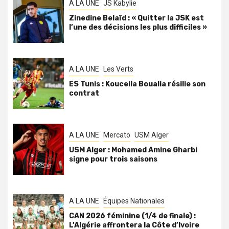
A LA UNE
JS Kabylie
Zinedine Belaïd : « Quitter la JSK est
l’une des décisions les plus difficiles »
A LA UNE
Les Verts
ES Tunis : Kouceila Boualia résilie son
contrat
A LA UNE
Mercato
USM Alger
USM Alger : Mohamed Amine Gharbi
signe pour trois saisons
A LA UNE
Équipes Nationales
CAN 2026 féminine (1/4 de finale) :
L’Algérie affrontera la Côte d’Ivoire