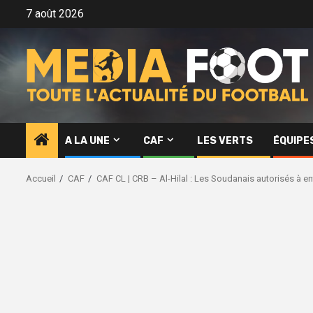
Aller
7 août 2026
au
contenu
A LA UNE
CAF
LES VERTS
ÉQUIPE
Accueil
CAF
CAF CL | CRB – Al-Hilal : Les Soudanais autorisés à en