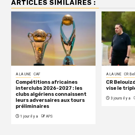
ARTICLES SIMILAIRES :
A LA UNE
CAF
A LA UNE
CR Be
Compétitions africaines
CR Belouizd
interclubs 2026-2027 : les
vise le tripl
clubs algériens connaissent
3 jours il y a
leurs adversaires aux tours
préliminaires
1 jour il y a
APS