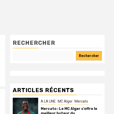
RECHERCHER
Rechercher
ARTICLES RÉCENTS
A LA UNE
MC Alger
Mercato
Mercato : Le MC Alger s’offre le
meilleur buteur du