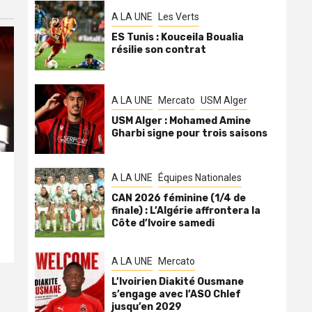
A LA UNE
Les Verts
ES Tunis : Kouceila Boualia
résilie son contrat
A LA UNE
Mercato
USM Alger
USM Alger : Mohamed Amine
Gharbi signe pour trois saisons
A LA UNE
Équipes Nationales
CAN 2026 féminine (1/4 de
finale) : L’Algérie affrontera la
Côte d’Ivoire samedi
A LA UNE
Mercato
L’Ivoirien Diakité Ousmane
s’engage avec l’ASO Chlef
jusqu’en 2029