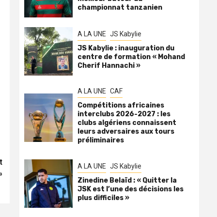
championnat tanzanien
A LA UNE
JS Kabylie
JS Kabylie : inauguration du
centre de formation « Mohand
Cherif Hannachi »
A LA UNE
CAF
Compétitions africaines
interclubs 2026-2027 : les
clubs algériens connaissent
leurs adversaires aux tours
préliminaires
t
A LA UNE
JS Kabylie
»
Zinedine Belaïd : « Quitter la
JSK est l’une des décisions les
plus difficiles »