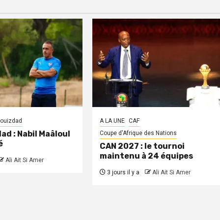
louizdad
A LA UNE
CAF
ad : Nabil Maâloul
Coupe d'Afrique des Nations
é
CAN 2027 : le tournoi
maintenu à 24 équipes
Ali Ait Si Amer
3 jours il y a
Ali Ait Si Amer