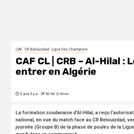
CAF
CR Belouizdad
Ligue Des Champions
CAF CL | CRB – Al-Hilal :
entrer en Algérie
5 ans il y a
Ali Ait Si Amer
La formation soudanaise d’Al-Hilal, a reçu l’autorisa
national, en vue du match face au CR Belouizdad, ven
journée (Groupe B) de la phase de poules de la Ligu