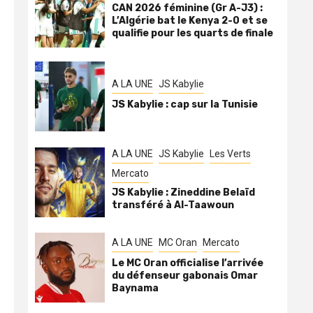
CAN 2026 féminine (Gr A-J3) :
L’Algérie bat le Kenya 2-0 et se
qualifie pour les quarts de finale
A LA UNE
JS Kabylie
JS Kabylie : cap sur la Tunisie
A LA UNE
JS Kabylie
Les Verts
Mercato
JS Kabylie : Zineddine Belaïd
transféré à Al-Taawoun
A LA UNE
MC Oran
Mercato
Le MC Oran officialise l’arrivée
du défenseur gabonais Omar
Baynama