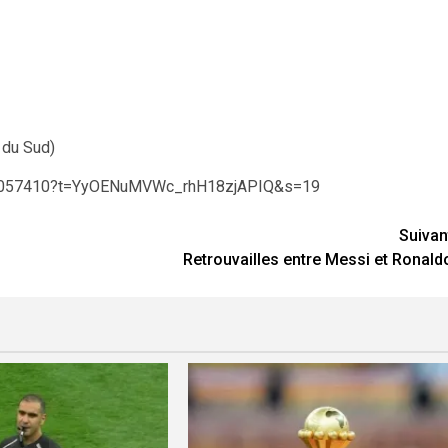
 du Sud)
050057410?t=YyOENuMVWc_rhH18zjAPIQ&s=19
Suivan
Retrouvailles entre Messi et Ronald