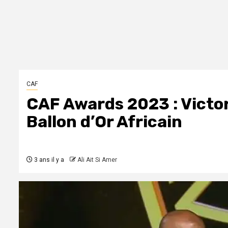
CAF
CAF Awards 2023 : Victo
Ballon d’Or Africain
3 ans il y a
Ali Ait Si Amer