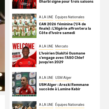
Gharbi signe pour trois saisons
A LA UNE
Équipes Nationales
CAN 2026 féminine (1/4 de
finale) : L’Algérie affrontera la
Côte d’Ivoire samedi
A LA UNE
Mercato
L’Ivoirien Diakité Ousmane
s’engage avec l’ASO Chlef
jusqu’en 2029
A LA UNE
USM Alger
USM Alger : Arezki Remmane
succède à Lamine Kebir
A LA UNE
Équipes Nationales