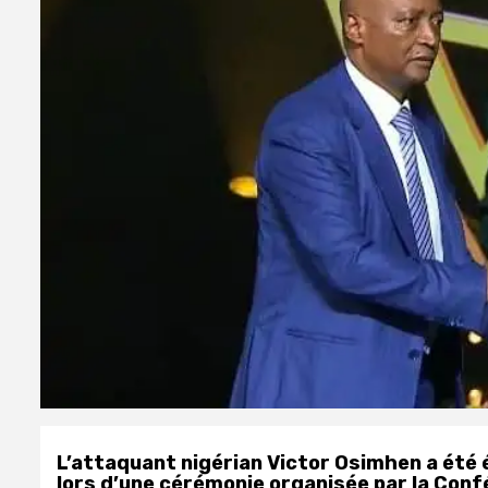
L’attaquant nigérian Victor Osimhen a été él
lors d’une cérémonie organisée par la Conf