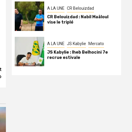
A LA UNE
CR Belouizdad
CR Belouizdad : Nabil Maâloul
vise le triplé
A LA UNE
JS Kabylie
Mercato
JS Kabylie : Iheb Belhocini 7e
recrue estivale
t
o