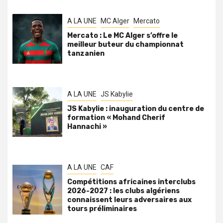
A LA UNE
MC Alger
Mercato
Mercato : Le MC Alger s’offre le
meilleur buteur du championnat
tanzanien
A LA UNE
JS Kabylie
JS Kabylie : inauguration du centre de
formation « Mohand Cherif
Hannachi »
A LA UNE
CAF
Compétitions africaines interclubs
2026-2027 : les clubs algériens
connaissent leurs adversaires aux
tours préliminaires