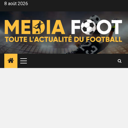
Aller
8 août 2026
au
contenu
Menu
principal