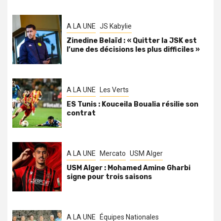
A LA UNE
JS Kabylie
Zinedine Belaïd : « Quitter la JSK est
l’une des décisions les plus difficiles »
A LA UNE
Les Verts
ES Tunis : Kouceila Boualia résilie son
contrat
A LA UNE
Mercato
USM Alger
USM Alger : Mohamed Amine Gharbi
signe pour trois saisons
A LA UNE
Équipes Nationales