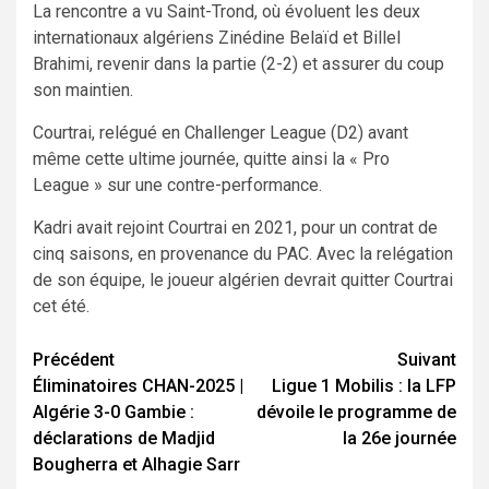
La rencontre a vu Saint-Trond, où évoluent les deux
internationaux algériens Zinédine Belaïd et Billel
Brahimi, revenir dans la partie (2-2) et assurer du coup
son maintien.
Courtrai, relégué en Challenger League (D2) avant
même cette ultime journée, quitte ainsi la « Pro
League » sur une contre-performance.
Kadri avait rejoint Courtrai en 2021, pour un contrat de
cinq saisons, en provenance du PAC. Avec la relégation
de son équipe, le joueur algérien devrait quitter Courtrai
cet été.
Navigation
Précédent
Suivant
Éliminatoires CHAN-2025 |
Ligue 1 Mobilis : la LFP
d’article
Algérie 3-0 Gambie :
dévoile le programme de
déclarations de Madjid
la 26e journée
Bougherra et Alhagie Sarr