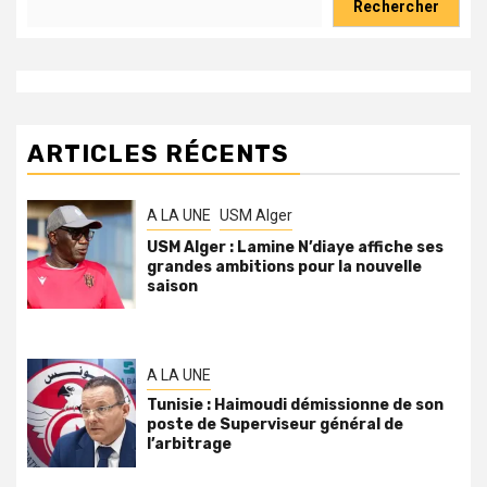
Rechercher
ARTICLES RÉCENTS
A LA UNE
USM Alger
USM Alger : Lamine N’diaye affiche ses
grandes ambitions pour la nouvelle
saison
A LA UNE
Tunisie : Haimoudi démissionne de son
poste de Superviseur général de
l’arbitrage