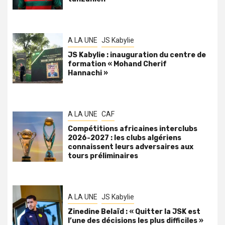
A LA UNE
JS Kabylie
JS Kabylie : inauguration du centre de
formation « Mohand Cherif
Hannachi »
A LA UNE
CAF
Compétitions africaines interclubs
2026-2027 : les clubs algériens
connaissent leurs adversaires aux
tours préliminaires
A LA UNE
JS Kabylie
Zinedine Belaïd : « Quitter la JSK est
l’une des décisions les plus difficiles »