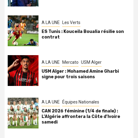
A LA UNE
Les Verts
ES Tunis : Kouceila Boualia résilie son
contrat
A LA UNE
Mercato
USM Alger
USM Alger : Mohamed Amine Gharbi
signe pour trois saisons
A LA UNE
Équipes Nationales
CAN 2026 féminine (1/4 de finale) :
L’Algérie affrontera la Côte d’Ivoire
samedi