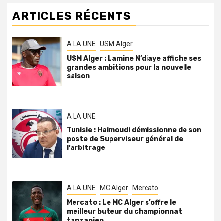
ARTICLES RÉCENTS
A LA UNE
USM Alger
USM Alger : Lamine N’diaye affiche ses
grandes ambitions pour la nouvelle
saison
A LA UNE
Tunisie : Haimoudi démissionne de son
poste de Superviseur général de
l’arbitrage
A LA UNE
MC Alger
Mercato
Mercato : Le MC Alger s’offre le
meilleur buteur du championnat
tanzanien