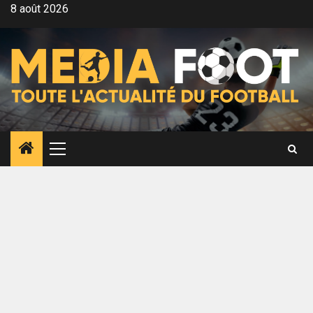
Aller
8 août 2026
au
contenu
Menu
principal