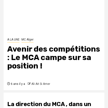
A LA UNE
MC Alger
Avenir des compétitions
: Le MCA campe sur sa
position !
6 ans il y a
Ali Ait Si Amer
La direction du MCA , dans un