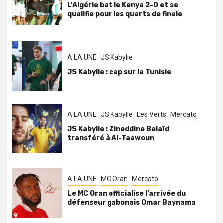
L’Algérie bat le Kenya 2-0 et se
qualifie pour les quarts de finale
A LA UNE
JS Kabylie
JS Kabylie : cap sur la Tunisie
A LA UNE
JS Kabylie
Les Verts
Mercato
JS Kabylie : Zineddine Belaïd
transféré à Al-Taawoun
A LA UNE
MC Oran
Mercato
Le MC Oran officialise l’arrivée du
défenseur gabonais Omar Baynama