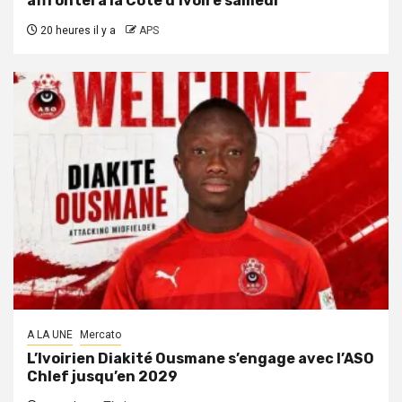
affrontera la Côte d’Ivoire samedi
20 heures il y a
APS
A LA UNE
Mercato
L’Ivoirien Diakité Ousmane s’engage avec l’ASO
Chlef jusqu’en 2029