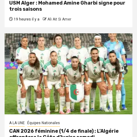
USM Alger : Mohamed Amine Gharbi signe pour
trois saisons
19 heures il y a
Ali Ait Si Amer
A LA UNE
Équipes Nationales
CAN 2026 féminine (1/4 de finale) : L’Algérie