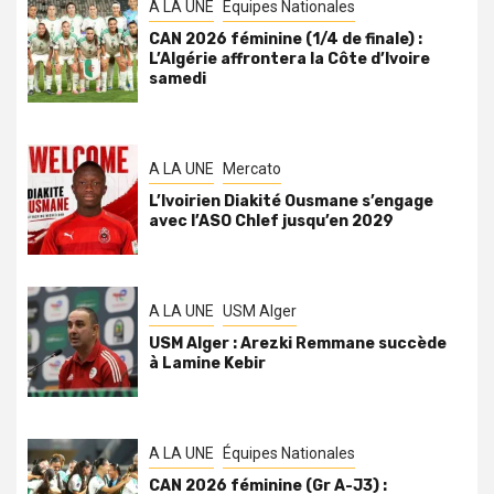
A LA UNE
Équipes Nationales
CAN 2026 féminine (1/4 de finale) :
L’Algérie affrontera la Côte d’Ivoire
samedi
A LA UNE
Mercato
L’Ivoirien Diakité Ousmane s’engage
avec l’ASO Chlef jusqu’en 2029
A LA UNE
USM Alger
USM Alger : Arezki Remmane succède
à Lamine Kebir
A LA UNE
Équipes Nationales
CAN 2026 féminine (Gr A-J3) :