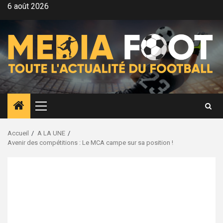
Aller
6 août 2026
au
contenu
Menu
principal
Accueil
A LA UNE
Avenir des compétitions : Le MCA campe sur sa position !