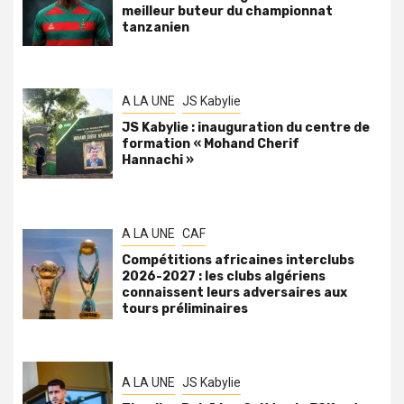
meilleur buteur du championnat
tanzanien
A LA UNE
JS Kabylie
JS Kabylie : inauguration du centre de
formation « Mohand Cherif
Hannachi »
A LA UNE
CAF
Compétitions africaines interclubs
2026-2027 : les clubs algériens
connaissent leurs adversaires aux
tours préliminaires
A LA UNE
JS Kabylie