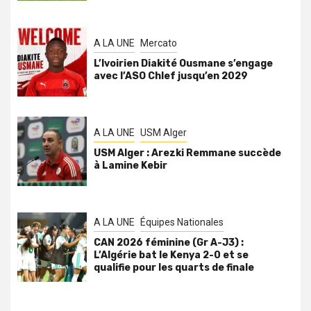
A LA UNE
Mercato
L’Ivoirien Diakité Ousmane s’engage
avec l’ASO Chlef jusqu’en 2029
A LA UNE
USM Alger
USM Alger : Arezki Remmane succède
à Lamine Kebir
A LA UNE
Équipes Nationales
CAN 2026 féminine (Gr A-J3) :
L’Algérie bat le Kenya 2-0 et se
qualifie pour les quarts de finale