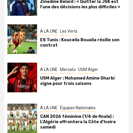
Zinedine Belaïd : « Quitter la JSK est
l’une des décisions les plus difficiles »
A LA UNE
Les Verts
ES Tunis : Kouceila Boualia résilie son
contrat
A LA UNE
Mercato
USM Alger
USM Alger : Mohamed Amine Gharbi
signe pour trois saisons
A LA UNE
Équipes Nationales
CAN 2026 féminine (1/4 de finale) :
L’Algérie affrontera la Côte d’Ivoire
samedi