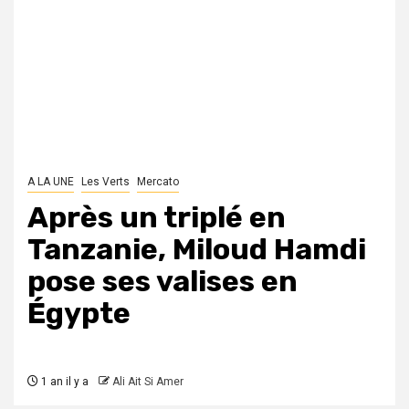
A LA UNE
Les Verts
Mercato
Après un triplé en
Tanzanie, Miloud Hamdi
pose ses valises en
Égypte
1 an il y a
Ali Ait Si Amer