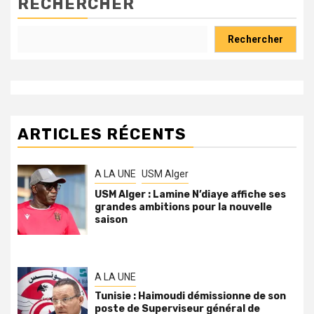
RECHERCHER
Rechercher
ARTICLES RÉCENTS
A LA UNE
USM Alger
USM Alger : Lamine N’diaye affiche ses
grandes ambitions pour la nouvelle
saison
A LA UNE
Tunisie : Haimoudi démissionne de son
poste de Superviseur général de