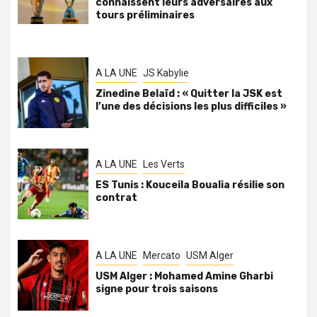
connaissent leurs adversaires aux
tours préliminaires
A LA UNE
JS Kabylie
Zinedine Belaïd : « Quitter la JSK est
l’une des décisions les plus difficiles »
A LA UNE
Les Verts
ES Tunis : Kouceila Boualia résilie son
contrat
A LA UNE
Mercato
USM Alger
USM Alger : Mohamed Amine Gharbi
signe pour trois saisons