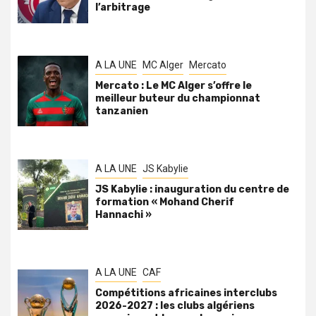
l’arbitrage
A LA UNE
MC Alger
Mercato
Mercato : Le MC Alger s’offre le
meilleur buteur du championnat
tanzanien
A LA UNE
JS Kabylie
JS Kabylie : inauguration du centre de
formation « Mohand Cherif
Hannachi »
A LA UNE
CAF
Compétitions africaines interclubs
2026-2027 : les clubs algériens