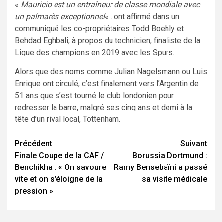
«
Mauricio est un entraîneur de classe mondiale avec
un palmarès exceptionnel
« , ont affirmé dans un
communiqué les co-propriétaires Todd Boehly et
Behdad Eghbali, à propos du technicien, finaliste de la
Ligue des champions en 2019 avec les Spurs.
Alors que des noms comme Julian Nagelsmann ou Luis
Enrique ont circulé, c’est finalement vers l’Argentin de
51 ans que s’est tourné le club londonien pour
redresser la barre, malgré ses cinq ans et demi à la
tête d’un rival local, Tottenham.
Navigation
Précédent
Suivant
Finale Coupe de la CAF /
Borussia Dortmund :
d’article
Benchikha : « On savoure
Ramy Bensebaïni a passé
vite et on s’éloigne de la
sa visite médicale
pression »