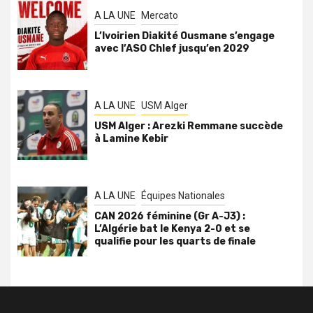
A LA UNE
Mercato
L’Ivoirien Diakité Ousmane s’engage
avec l’ASO Chlef jusqu’en 2029
A LA UNE
USM Alger
USM Alger : Arezki Remmane succède
à Lamine Kebir
A LA UNE
Équipes Nationales
CAN 2026 féminine (Gr A-J3) :
L’Algérie bat le Kenya 2-0 et se
qualifie pour les quarts de finale