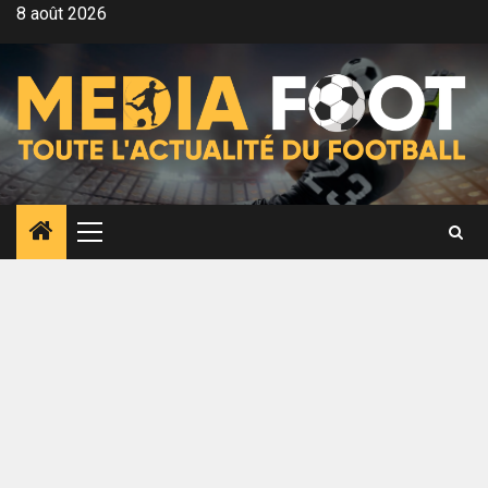
Aller
8 août 2026
au
contenu
Menu
principal