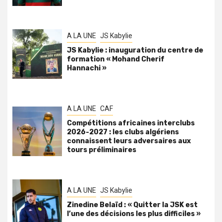
A LA UNE
JS Kabylie
JS Kabylie : inauguration du centre de
formation « Mohand Cherif
Hannachi »
A LA UNE
CAF
Compétitions africaines interclubs
2026-2027 : les clubs algériens
connaissent leurs adversaires aux
tours préliminaires
A LA UNE
JS Kabylie
Zinedine Belaïd : « Quitter la JSK est
l’une des décisions les plus difficiles »