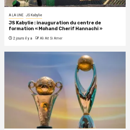
A LA UNE
JS Kabylie
JS Kabylie : inauguration du centre de
formation « Mohand Cherif Hannachi »
2 jours il y a
Ali Ait Si Amer