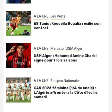
A LA UNE
Les Verts
ES Tunis : Kouceila Boualia résilie son
contrat
A LA UNE
Mercato
USM Alger
USM Alger : Mohamed Amine Gharbi
signe pour trois saisons
A LA UNE
Équipes Nationales
CAN 2026 féminine (1/4 de finale) :
L’Algérie affrontera la Côte d’Ivoire
samedi