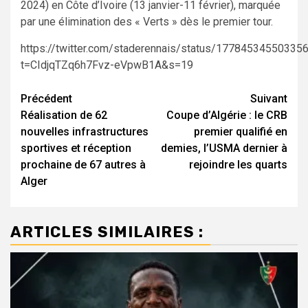
2024) en Côte d’Ivoire (13 janvier-11 février), marquée
par une élimination des « Verts » dès le premier tour.
https://twitter.com/staderennais/status/17784534550335
t=CIdjqTZq6h7Fvz-eVpwB1A&s=19
Navigation
Précédent
Suivant
Réalisation de 62
Coupe d’Algérie : le CRB
d’article
nouvelles infrastructures
premier qualifié en
sportives et réception
demies, l’USMA dernier à
prochaine de 67 autres à
rejoindre les quarts
Alger
ARTICLES SIMILAIRES :