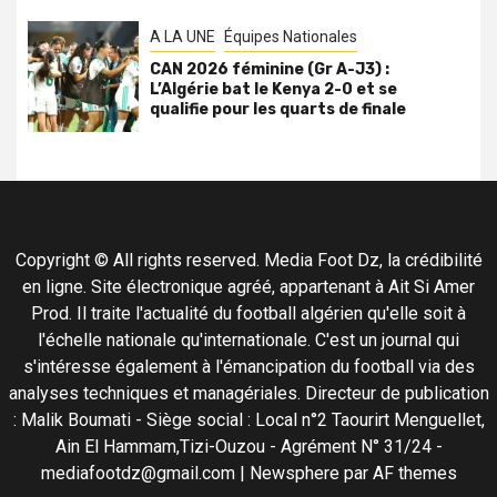
A LA UNE
Équipes Nationales
CAN 2026 féminine (Gr A-J3) :
L’Algérie bat le Kenya 2-0 et se
qualifie pour les quarts de finale
Copyright © All rights reserved. Media Foot Dz, la crédibilité
en ligne. Site électronique agréé, appartenant à Ait Si Amer
Prod. Il traite l'actualité du football algérien qu'elle soit à
l'échelle nationale qu'internationale. C'est un journal qui
s'intéresse également à l'émancipation du football via des
analyses techniques et managériales. Directeur de publication
: Malik Boumati - Siège social : Local n°2 Taourirt Menguellet,
Ain El Hammam,Tizi-Ouzou - Agrément N° 31/24 -
mediafootdz@gmail.com
|
Newsphere
par AF themes