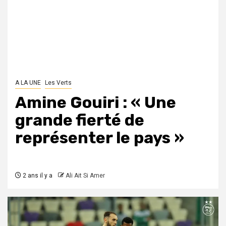
A LA UNE
Les Verts
Amine Gouiri : « Une
grande fierté de
représenter le pays »
2 ans il y a
Ali Ait Si Amer