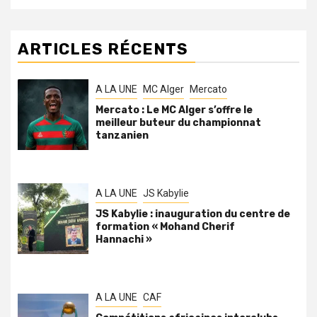
ARTICLES RÉCENTS
A LA UNE
MC Alger
Mercato
Mercato : Le MC Alger s’offre le
meilleur buteur du championnat
tanzanien
A LA UNE
JS Kabylie
JS Kabylie : inauguration du centre de
formation « Mohand Cherif
Hannachi »
A LA UNE
CAF