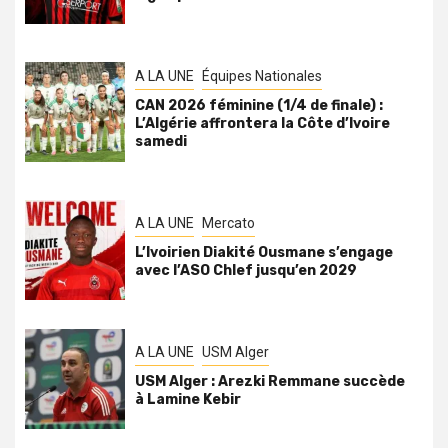
A LA UNE
Équipes Nationales
CAN 2026 féminine (1/4 de finale) :
L’Algérie affrontera la Côte d’Ivoire
samedi
A LA UNE
Mercato
L’Ivoirien Diakité Ousmane s’engage
avec l’ASO Chlef jusqu’en 2029
A LA UNE
USM Alger
USM Alger : Arezki Remmane succède
à Lamine Kebir