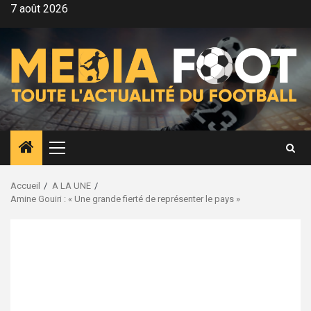
Aller
7 août 2026
au
contenu
Menu
principal
Accueil
A LA UNE
Amine Gouiri : « Une grande fierté de représenter le pays »