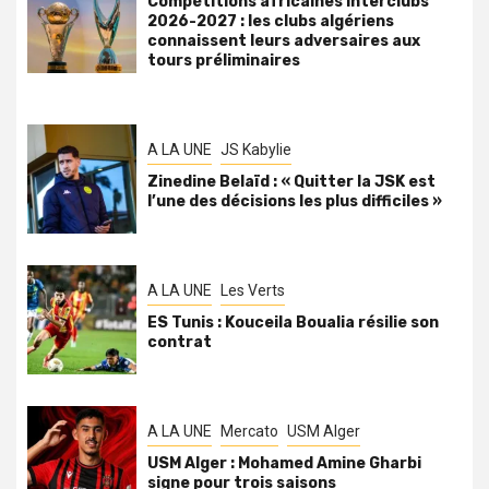
Compétitions africaines interclubs
2026-2027 : les clubs algériens
connaissent leurs adversaires aux
tours préliminaires
A LA UNE
JS Kabylie
Zinedine Belaïd : « Quitter la JSK est
l’une des décisions les plus difficiles »
A LA UNE
Les Verts
ES Tunis : Kouceila Boualia résilie son
contrat
A LA UNE
Mercato
USM Alger
USM Alger : Mohamed Amine Gharbi
signe pour trois saisons