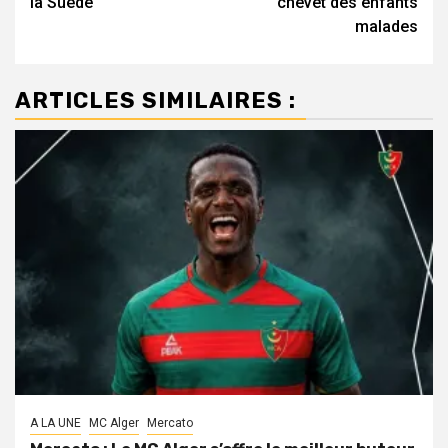
la Suède
chevet des enfants
malades
ARTICLES SIMILAIRES :
A LA UNE
MC Alger
Mercato