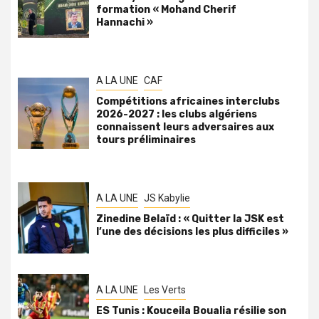
formation « Mohand Cherif
Hannachi »
A LA UNE
CAF
Compétitions africaines interclubs
2026-2027 : les clubs algériens
connaissent leurs adversaires aux
tours préliminaires
A LA UNE
JS Kabylie
Zinedine Belaïd : « Quitter la JSK est
l’une des décisions les plus difficiles »
A LA UNE
Les Verts
ES Tunis : Kouceila Boualia résilie son