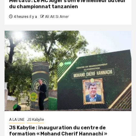
Mercato : Le MC Alger s’offre le meilleur buteur
du championnat tanzanien
4 heures il y a
Ali Ait Si Amer
A LA UNE
JS Kabylie
JS Kabylie : inauguration du centre de
formation « Mohand Cherif Hannachi »