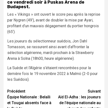
ce vendredi soir à Puskas Arena de
Budapest.
Les « Vikings » ont ouvert le score peu après la reprise
par Nygren (49’), avant de doubler la mise par Ayari,
profitant d’un mauvais dégagement du portier hongrois
(65’).
Les joueurs du sélectionneur suédois, Jon Dahl
Tomasson, se rassurent ainsi avant d’affronter la
sélection algérienne, mardi prochain à la Strawberry
Arena à Solna (18h00, heure algérienne).
La Suède et l’Algérie s’étaient rencontrées pour la
dernière fois le 19 novembre 2022 à Malmö (2-0 pour
les Suédois).
Navigation
Précédent
Suivant
Équipe Nationale : Belaïli
Aïd El-Adha : les joueurs
d’article
et Tougai absents face à
de l’équipe nationale au