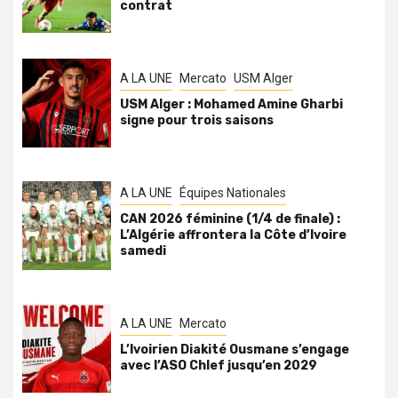
contrat
A LA UNE
Mercato
USM Alger
USM Alger : Mohamed Amine Gharbi
signe pour trois saisons
A LA UNE
Équipes Nationales
CAN 2026 féminine (1/4 de finale) :
L’Algérie affrontera la Côte d’Ivoire
samedi
A LA UNE
Mercato
L’Ivoirien Diakité Ousmane s’engage
avec l’ASO Chlef jusqu’en 2029