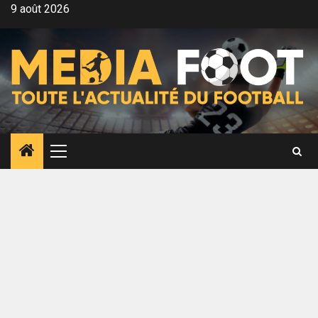
Aller
9 août 2026
au
contenu
Menu
principal