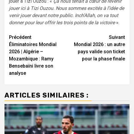
jouer à Tizi Ouzou : «
Ça nous tenait à cœur de revenir
jouer ici à Tizi Ouzou. Nous sommes excités à l’idée de
venir jouer devant notre public. Inch’Allah, on va tout
donner pour leur offrir les trois points de la victoire
».
Navigation
Précédent
Suivant
Éliminatoires Mondial
Mondial 2026 : un autre
d’article
2026 | Algérie –
pays valide son ticket
Mozambique : Ramy
pour la phase finale
Bensebaïni livre son
analyse
ARTICLES SIMILAIRES :