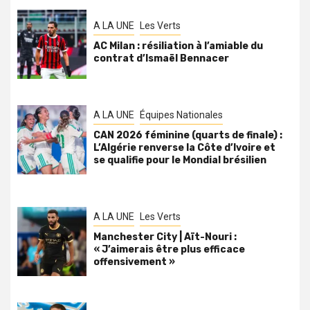
A LA UNE
Les Verts
AC Milan : résiliation à l’amiable du
contrat d’Ismaël Bennacer
A LA UNE
Équipes Nationales
CAN 2026 féminine (quarts de finale) :
L’Algérie renverse la Côte d’Ivoire et
se qualifie pour le Mondial brésilien
A LA UNE
Les Verts
Manchester City | Aït-Nouri :
« J’aimerais être plus efficace
offensivement »