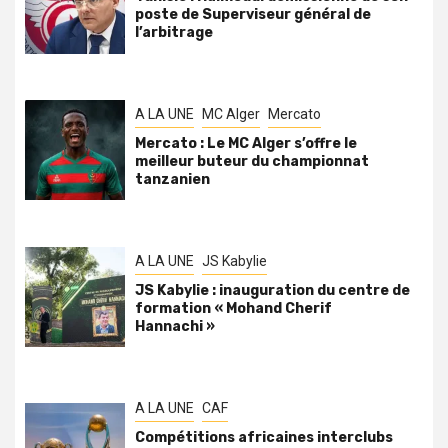
poste de Superviseur général de
l’arbitrage
A LA UNE
MC Alger
Mercato
Mercato : Le MC Alger s’offre le
meilleur buteur du championnat
tanzanien
A LA UNE
JS Kabylie
JS Kabylie : inauguration du centre de
formation « Mohand Cherif
Hannachi »
A LA UNE
CAF
Compétitions africaines interclubs