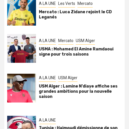
A LA UNE
Les Verts
Mercato
Mercato : Luca Zidane rejoint le CD
Leganés
A LA UNE
Mercato
USM Alger
USMA : Mohamed El Amine Ramdaoui
signe pour trois saisons
A LA UNE
USM Alger
USM Alger : Lamine N’diaye affiche ses
grandes ambitions pour la nouvelle
saison
A LA UNE
Tunisie : Haimoudi démissionne de son