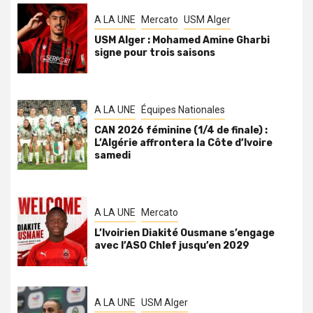
A LA UNE
Mercato
USM Alger
USM Alger : Mohamed Amine Gharbi
signe pour trois saisons
A LA UNE
Équipes Nationales
CAN 2026 féminine (1/4 de finale) :
L’Algérie affrontera la Côte d’Ivoire
samedi
A LA UNE
Mercato
L’Ivoirien Diakité Ousmane s’engage
avec l’ASO Chlef jusqu’en 2029
A LA UNE
USM Alger