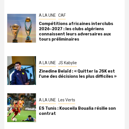
A LA UNE
CAF
Compétitions africaines interclubs
2026-2027 : les clubs algériens
connaissent leurs adversaires aux
tours préliminaires
A LA UNE
JS Kabylie
Zinedine Belaïd : « Quitter la JSK est
l’une des décisions les plus difficiles »
A LA UNE
Les Verts
ES Tunis : Kouceila Boualia résilie son
contrat