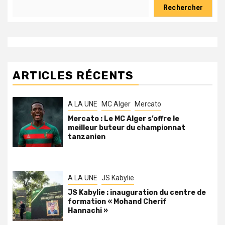
Rechercher
ARTICLES RÉCENTS
A LA UNE
MC Alger
Mercato
Mercato : Le MC Alger s’offre le
meilleur buteur du championnat
tanzanien
A LA UNE
JS Kabylie
JS Kabylie : inauguration du centre de
formation « Mohand Cherif
Hannachi »