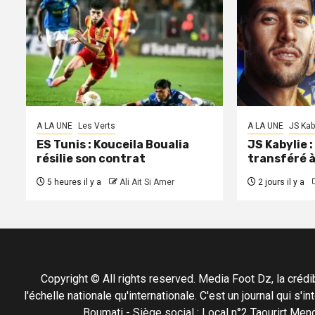
A LA UNE
Les Verts
A LA UNE
JS Kab
ES Tunis : Kouceila Boualia
JS Kabylie 
résilie son contrat
transféré 
5 heures il y a
Ali Ait Si Amer
2 jours il y a
Copyright © All rights reserved. Media Foot Dz, la crédibil
l'échelle nationale qu'internationale. C'est un journal qui s
Boumati - Siège social : Local n°2 Taourirt 