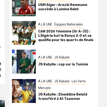
USM Alger : Arezki Remmane
succède à Lamine Kebir
A LA UNE
Équipes Nationales
CAN 2026 féminine (Gr A-J3) :
L’Algérie bat le Kenya 2-0 et se
qualifie pour les quarts de finale
,
A LA UNE
JS Kabylie
t
JS Kabylie : cap sur la Tunisie
2
s
A LA UNE
JS Kabylie
Les Verts
Mercato
JS Kabylie : Zineddine Belaïd
transféré à Al-Taawoun