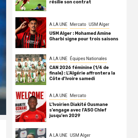
résilie son contrat
A LA UNE
Mercato
USM Alger
USM Alger : Mohamed Amine
Gharbi signe pour trois saisons
A LA UNE
Équipes Nationales
CAN 2026 féminine (1/4 de
finale) : L’Algérie affrontera la
Côte d’Ivoire samedi
A LA UNE
Mercato
L’Ivoirien Diakité Ousmane
s’engage avec l’ASO Chlef
jusqu’en 2029
A LA UNE
USM Alger