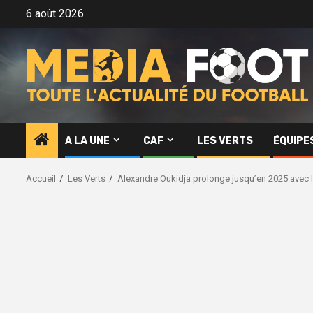
Aller
6 août 2026
au
contenu
A LA UNE
CAF
LES VERTS
ÉQUIPE
Accueil
Les Verts
Alexandre Oukidja prolonge jusqu’en 2025 avec 