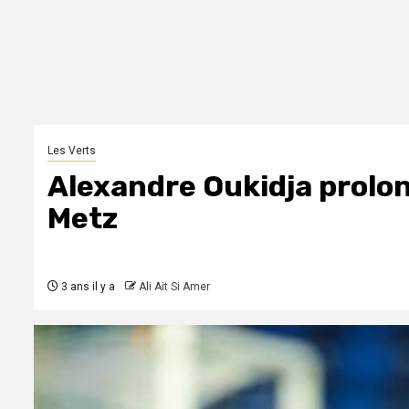
Les Verts
Alexandre Oukidja prolon
Metz
3 ans il y a
Ali Ait Si Amer