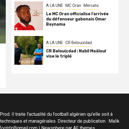
A LA UNE
MC Oran
Mercato
Le MC Oran officialise l’arrivée
du défenseur gabonais Omar
Baynama
A LA UNE
CR Belouizdad
CR Belouizdad : Nabil Maâloul
vise le triplé
d. Il traite l'actualité du football algérien qu'elle soit à
s techniques et managériales. Directeur de publication : Malik
diafootdz@gmail.com
|
Newsphere
par AF themes