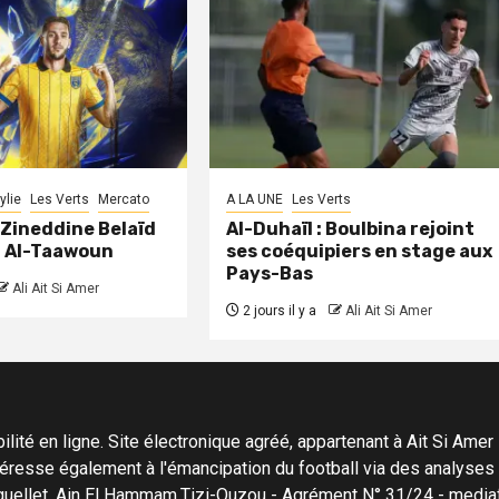
ylie
Les Verts
Mercato
A LA UNE
Les Verts
: Zineddine Belaïd
Al-Duhaïl : Boulbina rejoint
à Al-Taawoun
ses coéquipiers en stage aux
Pays-Bas
Ali Ait Si Amer
2 jours il y a
Ali Ait Si Amer
ité en ligne. Site électronique agréé, appartenant à Ait Si Amer Pro
'intéresse également à l'émancipation du football via des analyse
Menguellet, Ain El Hammam,Tizi-Ouzou - Agrément N° 31/24 - me