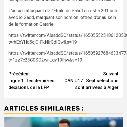
L’ancien attaquant de l’Étoile du Sahel en est a 201 buts
avec le Sadd, marquant son nom en lettres d’or au sein
de la formation Qatarie.
https://twitter.com/AlsaddSC/status/16505552518612050
t=rhEbYHd5ojC-FkNIrGdIGw&s=19
https://twitter.com/AlsaddSC/status/16505927684633477
t=1zz7c23C0SD2wn_gy19Ihw&s=19
Navigation
Précédent
Suivant
Ligue 1 : les dernières
CAN U17 : Sept sélections
d’article
décisions de la LFP
sont arrivées à Alger
ARTICLES SIMILAIRES :