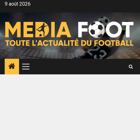
Aller
9 août 2026
au
contenu
Menu
principal