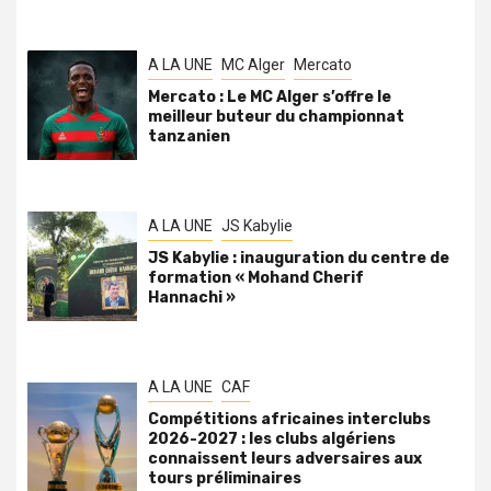
A LA UNE
MC Alger
Mercato
Mercato : Le MC Alger s’offre le
meilleur buteur du championnat
tanzanien
A LA UNE
JS Kabylie
JS Kabylie : inauguration du centre de
formation « Mohand Cherif
Hannachi »
A LA UNE
CAF
Compétitions africaines interclubs
2026-2027 : les clubs algériens
connaissent leurs adversaires aux
tours préliminaires