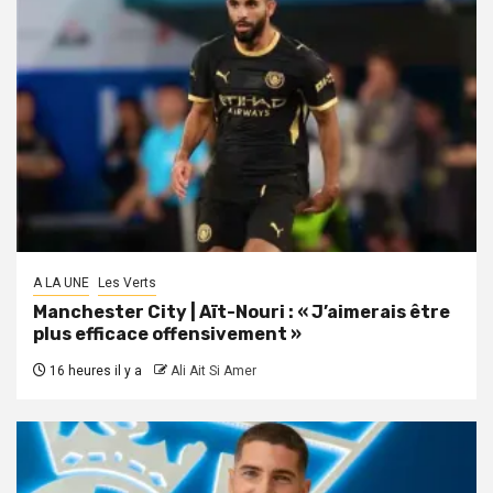
A LA UNE
Les Verts
Manchester City | Aït-Nouri : « J’aimerais être
plus efficace offensivement »
16 heures il y a
Ali Ait Si Amer