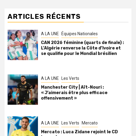
ARTICLES RÉCENTS
A LA UNE
Équipes Nationales
CAN 2026 féminine (quarts de finale) :
L’Algérie renverse la Côte d’Ivoire et
se qualifie pour le Mondial brésilien
A LA UNE
Les Verts
Manchester City | Aït-Nouri :
« J’aimerais être plus efficace
offensivement »
A LA UNE
Les Verts
Mercato
Mercato : Luca Zidane rejoint le CD