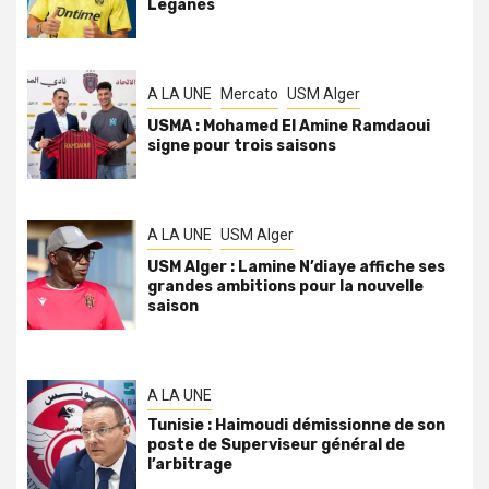
Leganés
A LA UNE
Mercato
USM Alger
USMA : Mohamed El Amine Ramdaoui
signe pour trois saisons
A LA UNE
USM Alger
USM Alger : Lamine N’diaye affiche ses
grandes ambitions pour la nouvelle
saison
A LA UNE
Tunisie : Haimoudi démissionne de son
poste de Superviseur général de
l’arbitrage